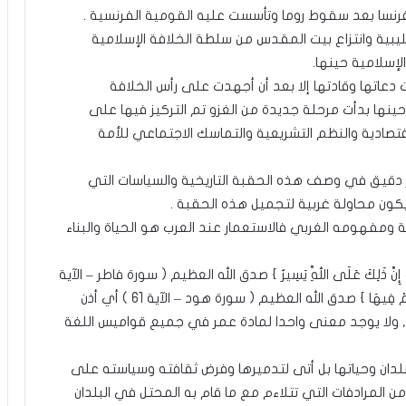
يبية وانتزاع بيت المقدس من سلطة الخلافة الإسلامية
لإسلامية حينها.
دعاتها وقادتها إلا بعد أن أجهدت على رأس الخلافة
مية على يد العميل الماسوني أتاتورك 1924 , وحينها بدأت مرحلة جديدة من الغزو تم التركيز فيها على
قتصادية والنظم التشريعية والتماسك الاجتماعي للأمة
غير دقيق في وصف هذه الحقبة التاريخية والسياسات التي
 يكون محاولة غربية لتجميل هذه الحقبة .
 ومفهومه الغربي فالاستعمار عند العرب هو الحياة والبناء
ي كِتَابٍ إِنَّ ذَلِكَ عَلَى اللَّهِ يَسِيرٌ } صدق الله العظيم ( سورة فاطر – الآية
11 ) وقوله تعالى : { هُوَ أَنْشَأَكُمْ مِنَ الْأَرْضِ وَاسْتَعْمَرَكُمْ فِيهَا } صدق الله العظيم ( سورة هود – الآية 61 ) أي أذن
 ولا يوجد معنى واحدا لمادة عمر في جميع قواميس اللغة
لدان وحياتها بل أتى لتدميرها وفرض ثقافته وسياسته على
ن المرادفات التي تتلاءم مع ما قام به المحتل في البلدان