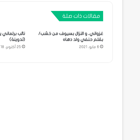
مقالات ذات صلة
غزواني، و النزال بسيوف من خشب/
نائب برلماني ير
بقلم حنفي ولد دهاه
(تدوينة)
6 مايو، 2021
25 أكتوبر، 2018