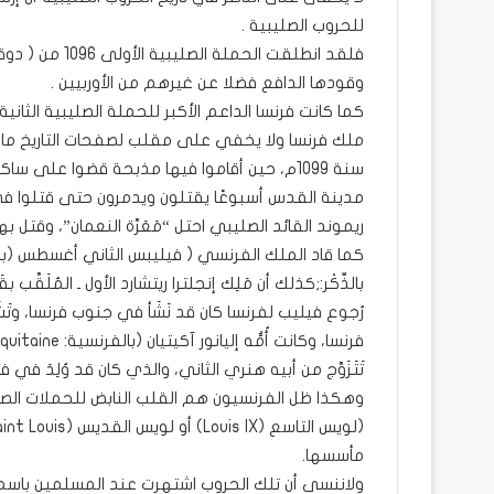
للحروب الصليبية .
فلقد انطلقت ال
وقودها الدافع فضلا عن غيرهم من الأوربيين .
سنة 1099م، حين أقاموا فيها مذبحة قضوا على سا
مدينة القدس أسبوعًا يقتلون ويدمرون حتى قتلوا ف
ريموند القائد الصليبي احتل “مَعَرَّة النعمان”، وقتل بها
بالذِّكْر:;كذلك أن مَلِك إنجلترا ريتشارد الأول ـ المُلَقَّب 
رُجوع فيليب لفرنسا كان قد نَشَأ في جنوب فرنسا، وتَشَرَّب
تَتَزَوَّج من أبيه هنري الثاني، والذي كان قد وُلِدَ في فر
وهكذا ظل الفرنسيون هم القلب النابض للحملات الصلي
مأسسها.
ولاننسى أن تلك الحروب اشتهرت عند المسلمين باسم (