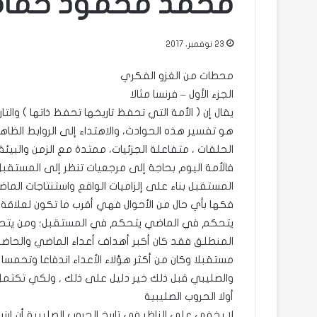
محمد محمود حماه
23 نوفمبر، 2017
محطات من الغزو الفكري
الجزء الأول – فرنسا مثالا
يقال إن ( الأمة التي تحفظ تاريخها تحفظ ذاتها ) والت
هو تفسير هذه الحوادث، والاهتداء إلى الروابط الظ
الحلقات ، متفاعلة الجزئيات، ممتدة مع الزمن والبيئة 
فالأمة اليوم بحاجة إلى مرجعيات تنظر إلى المستقبل
المستقبل بناء على إلزاميات الواقع واستنتاجات الما
فكها بأي حال من الأحوال فهي أقرب ما تكون لعلاقة ال
يتحكم في الماضي يتحكم في المستقبل؛ ومن يتحك
المنطلق فقد كان أكبر أهداف أعداء الماضي والحاضر
مستقبلا وكان من أكثر هؤلاء الأعداء اندفاعا وتحمسا 
والصليبي قبل ذلك خير دليل على ذلك , ولكي تكتمل ال
أولا الحروب الصليبية
لا يخفى على الناظر في تاريخ الحروب الصليبية أن إرن