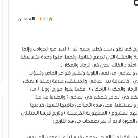
1٬170
4 دقائق
اريخ كما يقول سيد قطب رحمه الله : ( ليس هو الحوادث وإنما
اهرة والخفية التي تجمع شتاتها، وتجعل منها وحدة متماسكة
امتداد الكائن الحي في الزمان والمكان )
 والماضي من نفس الزاوية وتفسر ظواهر الحاضر وتنبؤات
ضي , فالعلاقة بين الماضي والمستقبل علاقة رصينة لا يمكن
زمان والمكان ( الزمكان ) , فكما يقول جورج أوويل ( من
م في الحاضر يتحكم في الماضي( وانطلاقا من هذ
 والمستقبل فصل هذه الأمة عن ماضيها لتسهل قيادتها
لهذ المشروع ( الجمهورية الفرنسية ) وتاريخ فرنسا الاحتلالي
صورة لا بد أن نمر بصفحات من هذ التاريخ :
ست باركر لم يُبالغ حين وصف فرنسا بأنها الموطن الطبيعي