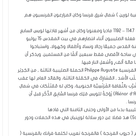
حملة الصليبية الأولى 1096 من ( دوقية لورين ) شمال شرق فرنسا وكان المزارعون الفرنسيون هم
كما كانت فرنسا الداعم الأكبر للحملة الصليبية الثانية 1147 – 1192 ماديا ومعنويا وكان من أشهر قادتها لويس السابع
ملك فرنسا ولا يخفي على مقلب لصفحات التاريخ ما فعله الصليبيون أثناء انتصارهم في بيت المقدس 15 يوليو
كنة القدس جميعًا رجالا ونساءً وأطفالا وكهولا، واستباحوا
ي ساحة الأقصى فقط سبعين ألفًا من المسلمين. ويذكر أن
 مائة ألف،ٍ وأشعل النار فيها.
كما قاد الملك الفرنسي ( فيليبس الثاني أغسطس (بالفرنسية Philippe Auguste الحملة الصليبية الثالثة , من الجَدِيْر
بقَلْب الأَسَد ـ المُشارِكُ في الحَمْلة الثالثة، والقائد العام لها عقب
 بالثَّقافة الفَرَنْسِيَّة الجنوبية، وكان له مُمْتَلَكات في شمال
فرنسا، وكانت أُمُّه إليانور آكيتيان (بالفرنسية: Aliénor d’Aquitaine) زَوْجَةً للويس مَلِك فرنسا السَّابِق الذِّكْر قبل أن
نسا .
بية بدءا من الأولى وحتى الثامنة التي قادها
(لويس التاسع (Louis IX) أو لويس القديس (Saint Louis) هذ فضلا عن دور سلالة لوزينيان في هذه الحملات ودور
 حروب الفرنجة ) فالفرنجة تعريب لكلمة فرانك بالفرنسية (