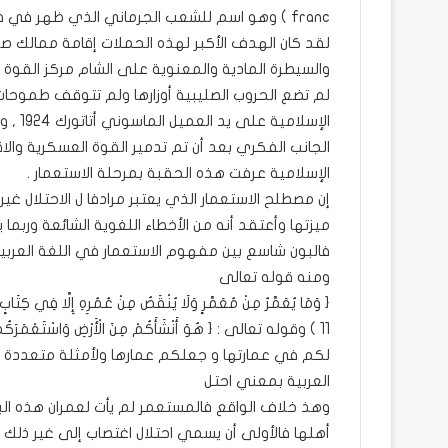
franc ) وهو اسم للشعب الجرماني الذي ظهر في فرنسا بعد سقوط روما وتأسست عليه القومية الفرنسية .
لقد كان الهدف الأكبر لهذه الحملات إقامة ممالك صل
والسيطرة المادية والمعنوية على الشام مركز القوة ا
لم تضع الحروب الصليبية أوزارها ولم تتوقف طموحات 
الإسلا
الجانب الفكري بعد أن تم تدمير القوة العسكرية والا
الإسلامية عرفت هذه الحقبة بمرحلة الاستعمار .
إن مصطلح الاستعمار الذي يعتبر مرادفا ل الاحتلال 
ميزتها وأعتقد أنه من الأخطاء اللغوية الشائعة وربما
فالبون شاسع بين مفهوم الاستعمار في اللغة العربية
ومنه قوله تعالى
{ وَمَا يُعَمَّرُ مِنْ مُعَمَّرٍ وَلَا يُنْقَصُ مِنْ عُمُرِهِ إِلَّا فِ
لكم في عمارتها و جعلكم عمارها ولأمثلة متعددة ,
العربية بمعني احتل
وهذ خلاف الواقع فالمستعمر لم يأت لعمران هذه الب
أهلها فالأولى أن يسمي احتلال اغتصاب إلى غير ذلك م