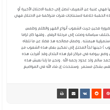
ا فهي غنية عن التعريف لنصل إلى حقبة الاحتلال الأخيرة أو
ه الحقبة خلاصة لاستنتاجات فترات متراكمة من الاحتلال فهي
ا الضرورة فحين جربت الشعوب أنواع القهر والظلم وطمس
مختلف سياساته وصلت إلى مرحلة الرفض , وقتها كان لزاما
استمرارية هيمنته , وضمان مصالحه هذ فضلا عن ما تلقاه
لشعوب ) حينها لجأ المحتل إلى تمكين بعض هذه الشعوب من
 وضع بيوضه في مراكز قرار هذه البلدان وقد أفرخت هذه
مد سالم ولد عدود رحمه الله . ونحن ما زلنا نعيش هذه
تفقس بشكل مستمر . وسنتحدث إن شاء الله في المواضيع
بينتيريست
مشاركة عبر البريد
طباعة