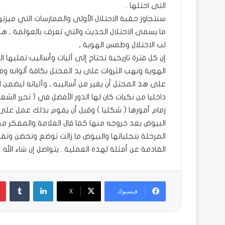
التى احتلها .
سنتجاوز حقبة الاحتلال الأولى والممارسات التي ميزته
ما يسمى الاحتلال الحديث والتي تعرف بالعولمة , هذ
لب الاحتلال وطمس الهوية ,
إن كل فترة تاريخية تحتاج إلى آليات وأساليب تمليه
الهوية ونهب الثروات على يد المحتل بكافة ألوانه و
على هذ المحتل أن يغير من أساليبه , وآلياته ليضمن 
داخليا من نكبات كان لها الدور الأفضل في ( تحرر ا
زمام أمورها ( شكليا ) وقبل أن يقوم بذلك عمل على
البيوض بعد خروجه منها كما قال العلامة والمفكر مح
المرحلة بتجلياتها والبيوض ما زالت توضع وتحضن و
القادمة عن أمثلة لهذه العملية . يتواصل إن شاء الله.
لينكدإن
فيسبوك
X