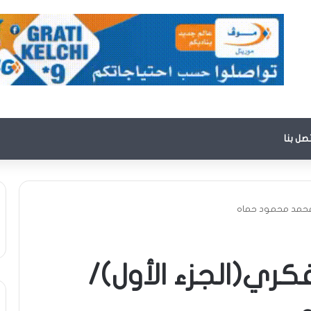
تصل بنا
/محمد محمود حماه
كري(الجزء الأول)/