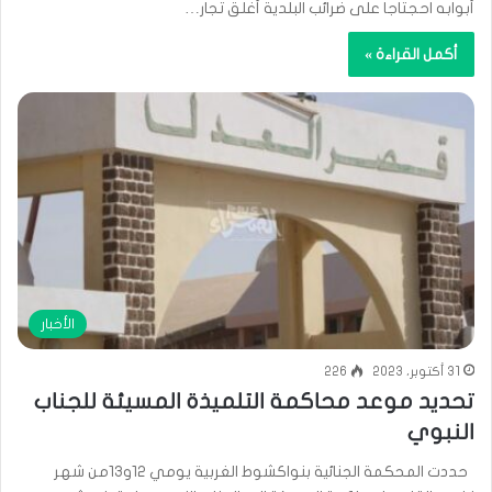
أبوابه احجتاجا على ضرائب البلدية أغلق تجار…
أكمل القراءة »
الأخبار
31 أكتوبر، 2023
226
تحديد موعد محاكمة التلميذة المسيئة للجناب
النبوي
حددت المحكمة الجنائية بنواكشوط الغربية يومي 12و13من شهر