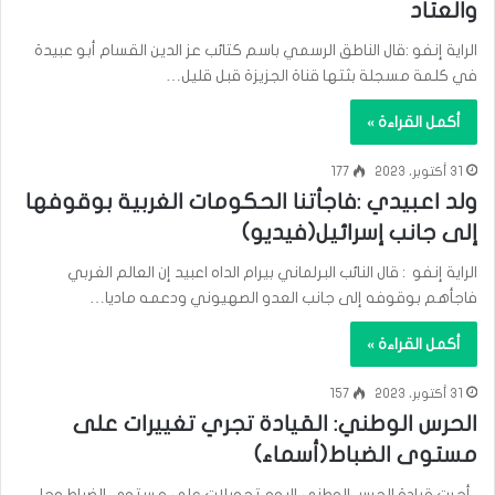
والعتاد
الراية إنفو :قال الناطق الرسمي باسم كتائب عز الدين القسام أبو عبيدة
في كلمة مسجلة بثتها قناة الجزيزة قبل قليل…
أكمل القراءة »
31 أكتوبر، 2023
177
ولد اعبيدي :فاجأتنا الحكومات الغربية بوقوفها
إلى جانب إسرائيل(فيديو)
الراية إنفو : قال النائب البرلماني بيرام الداه اعبيد إن العالم الغربي
فاجأهم بوقوفه إلى جانب العدو الصهيوني ودعمه ماديا…
أكمل القراءة »
31 أكتوبر، 2023
157
الحرس الوطني: القيادة تجري تغييرات على
مستوى الضباط(أسماء)
أجرت قيادة الحرس الوطني اليوم تحويلات على مستوى الضباط وجاء