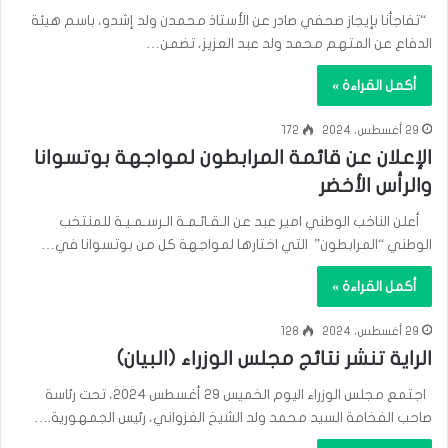
“تفاجأنا بإيجاز صحفي صادر عن الأستاذ محمدن ولد إشدو، باسم هيئة
الدفاع عن المتهم محمد ولد عبد العزيز، تضمن…
أكمل القراءة »
29 أغسطس، 2024
172
الإعلان عن قائمة المرابطون لمواجهة بوتسوانا
والرأس الأخضر
أعلن الناخب الوطني امير عبد عن الـقـائـمـة الـرسـمـيـة للمنتخب
الوطني “المرابطون” التي اختارها لمواجهة كل من بوتسوانا في…
أكمل القراءة »
29 أغسطس، 2024
128
الراية تنشر نتائج مجلس الوزراء (البيان)
اجتمع مجلس الوزراء اليوم الخميس 29 أغسطس 2024، تحت رئاسة
صاحب الفخامة السيد محمد ولد الشيخ الغزواني، رئيس الجمهورية.…