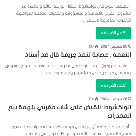
انطلقت اليوم في نواكشوط أشغال الورشة الثالثة والأخيرة من
مشروع” تعزيز الشفافية والمسؤولية والقدرات المحلية لمواجهة
التأثيرات المزعزعة لاستقرار…
أكمل القراءة »
26 سبتمبر، 2024
137
النعمة : عصابة تنفذ جريمة قال ضد أستاذ
قام مجهولون الليلة البارحة في مدينة النعمة عاصمة الحوض الشرقي
بعم قتل مواطن داخل منزله، وبين ذويه. وحسب…
أكمل القراءة »
26 سبتمبر، 2024
114
انواكشوط: القبض على شاب مغربي بتهمة بيع
المخدرات
أفادت مصادر خاصة أن سيارة من فرقة مكافحة المخدرات دخلت سوق
مسجد المغرب الساعة الثالثة بحوزتها كلب بوليسي وقبضت…