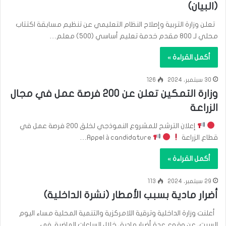
(البيان)
تعلن وزارة التربية وإصلاح النظام التعليمي عن تنظيم مسابقة اكتتاب
محلي لـ 800 مقدم خدمة تعليم أساسي (500) معلم…
أكمل القراءة »
30 سبتمبر، 2024
126
وزارة التمكين تعلن عن 200 فرصة عمل في مجال
الزراعة
إعلان الترشح للمشروع النموذجي لخلق 200 فرصة عمل في
قطاع الزراعة
Appel à candidature…
أكمل القراءة »
29 سبتمبر، 2024
113
أضرار مادية بسبب الأمطار (نشرة الداخلية)
أعلنت وزارة الداخلية وترقية اللامركزية والتنمية المحلية مساء اليوم
السبت، عن وقوع عدة أضرار مادية، خلال الساعات الماضية. في…