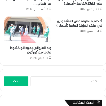
على القاتل(تفاصيل+أسماء)
من قطاع. …
22 نوفمبر، 2017
12 أغسطس، 2019
أحكام متفاوتة على المشمولين
في ملف الخزينة العامة (أسماء )
14 نوفمبر، 2019
ولد الغزواني يعود لنواكشوط
قادما من گورگول
13 فبراير، 2026
البحث
عن:
أحدث المقالات