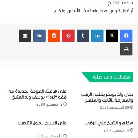
محمد الشيخ.
أوقول قولي هذا واستغفر الله لي ولكم
لينكدإن
بينتيريست
مشاركة عبر البريد
طباعة
مقالات ذات صلة
على هامش الموجة الجديدة من
يحي ولد بوبكر يكتب : الرئيس
فقه “بُرد”/ يوسف ولد العتيق
والمعارضة ..الثابت والمتغير
12 ديسمبر، 2020
29 أغسطس، 2021
هذا هو الشيخ علي الرضى
على السريع. ..حول التنصيب.
………….
14 ديسمبر، 2017
1 أغسطس، 2019