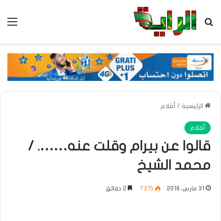
بحث عن
الق
الرئيسية
/
أقلام
أقلام
قالوا عن بيرام وقلت عنه……. /
محمد الشيخ
31 مارس، 2019
1٬215
2 دقائق