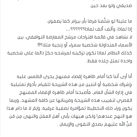
صديقي ولو بعد حين.
ما علينا! لو سَلَّمنا فرضا بأن بيرام كما يصفون.
إذا لماذا، وألف ألف لماذا؟؟؟؟؟؟…
لا نشاهد في قائمة اقتراحات مرشح المعارضة التوافقي، بين
الأسماء المتداولة شخصية سمراء أو زنجية مثلا؟!!!
كذلك النظام لماذا تكون تزكيته لمرشحه حكرٌ دائما على شخصية
واحدة تمثل جِلده فقط.
أنا أرى أننا كنا أمام ظاهرة إقصاء ممنهج يجري الطمس عليه
بإشراك شخصية أو اثنتين من هذه الشريحة للقيام بأدوار تمثيلية
في إدارة الشأن العام، فأصبحنا أمام ظاهرة الإقصاء الممنهج
القصري لتغييب هذه الشريحة وقريناتها عن كافة المشهد، وربما
يكون وراء ذلك التخطيط لمؤامرة تصفية عرقية، ولِمَ لا ما دام هذا
هو النهج عندهم! ولكن هيهات يأبى أهل العقل والنهى مِن مَن
مَنَّ الله عليهم بصدق التقوى والإيمان .