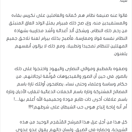
فيه.
قالوا عنه صنيعة نظام هم حُماته والعاملين على تكريس بقاءه
والمستفيدين منه، وإن صح ذلك فبيرام يمثل الولد العاق المنبثق
من رحم ذلك النظام، ويشكل ألد أعدائه وأشد محاربيه بشهادة
النظام نفسه قولا وممارسة، فأصبح بذلك بيرام لعنة تلاحق جميع
المهللين للنظام تمجيدا وتطبيلا، ومع ذلك لا يزالون أنفسهم
يلعنون.
وصفوه بالمطبع وموالي النصارى واليهود واحتجوا على ذلك
بالصور، في حين أن الصور والفيديوهات مُوثِّقة لرجالاتهم، من
حكام وساسة وعلماء وحتى نساء، يصافحون أولئك تارة باسم
المصالح المشتركة وتارة باسم الحملات الدعائية لتقارب الأديان وتارة
باسم علاقات أخرى ذات طابع مودة وحميمية الله أعلم بها…!
أم أنه إباحة إتباع هوى حب الشيطان على شرطهم؟!!!
كل هذا من أجل عزل هذا المرشح المُتَقدِم الوحيد من هذه
الشريحة، وحصاره في الضيق، ولسان حالهم يقول عدو عدوي