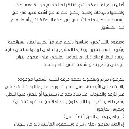
أعلن بيرام نفسه كمرشح، فتنكر له الجميع موالاة ومعارضة،
واحتجوا بإتهامات واهية ارتكبوا هم ما هو أشنع منها في حق
الشعب والوطن، منذ التأسيس إلى هذه اللحظة التي أسطر فيها
هذا المنشور.
وصفوه بالشرائحي، وتناسوا بأنهم هم من يكرس لبقاء الشرائحية
وبأنهم السبب فيها، وإطارَها المشرع والحامي لها، ولسنا في حاجة
لإبعاد النظر لإدراك ذلك، فالتفاوت الطبقي على عموم التراب
الوطني واقع ينطق شاهدا على ذلك بنفسه.
يكرهون بيرام وبغضونه بحجة حرقه لكتب، نُسخُها موجودة
بالآلاف على الأرصفة، وفي الأسواق، ويطوف بها الباعة المتجولون
عبر الأزقة والطرقات، فلا تكاد تجد من يشتريها أو يلقي فيها النظر،
ومع ذلك يدافع عنها الجاهلون بمعناها( من عامة ومثقفون)
ويَخرَس العارفون.
( الجاهل يعادي الحق لأنه أعمى).
إن الذين يحرضون على بيرام ويشجعون القائلين بأنه جاء ببهتان