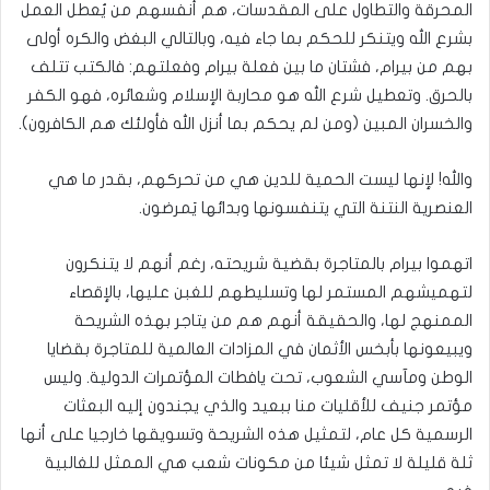
المحرقة والتطاول على المقدسات، هم أنفسهم من يُعطل العمل
بشرع الله ويتنكر للحكم بما جاء فيه، وبالتالي البغض والكره أولى
بهم من بيرام، فشتان ما بين فعلة بيرام وفعلتهم: فالكتب تتلف
بالحرق. وتعطيل شرع الله هو محاربة الإسلام وشعائره، فهو الكفر
والخسران المبين (ومن لم يحكم بما أنزل الله فأولئك هم الكافرون).
والله! لإنها ليست الحمية للدين هي من تحركهم، بقدر ما هي
العنصرية النتنة التي يتنفسونها وبدائها يَمرضون.
اتهموا بيرام بالمتاجرة بقضية شريحته، رغم أنهم لا يتنكرون
لتهميشهم المستمر لها وتسليطهم للغبن عليها، بالإقصاء
الممنهج لها، والحقيقة أنهم هم من يتاجر بهذه الشريحة
ويبيعونها بأبخس الأثمان في المزادات العالمية للمتاجرة بقضايا
الوطن ومآسي الشعوب، تحت يافطات المؤتمرات الدولية. وليس
مؤتمر جنيف للأقليات منا ببعيد والذي يجندون إليه البعثات
الرسمية كل عام، لتمثيل هذه الشريحة وتسويقها خارجيا على أنها
ثلة قليلة لا تمثل شيئا من مكونات شعب هي الممثل للغالبية