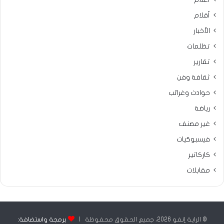
أقلام
الأخبار
تظلمات
تقارير
ثقافة وفن
حوادث وغرائب
رياضة
غير مصنف
فيسبوكيات
كاركاتير
مقابلات
© الراية إنفو 2026، جميع الحقوق محفوظة |
برمجة واستضافة: