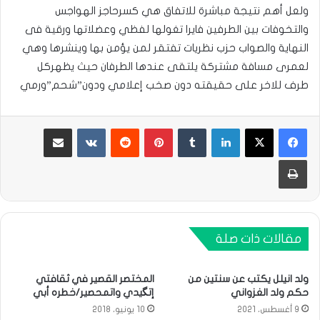
ولعل أهم نتيجة مباشرة للاتفاق هي كسرحاجز الهواجس
والتخوفات بين الطرفين فايرا تغولها لفظي وعضلاتها ورقية فى
النهاية والصواب حزب نظريات تفتقر لمن يؤمن بها وينشرها وهي
لعمرى مسافة مشتركة يلتقى عندها الطرفان حيث يظهركل
طرف للاخر على حقيقته دون صخب إعلامي ودون”شحم”ورمي
لينكدإن
بينتيريست
مشاركة عبر البريد
طباعة
مقالات ذات صلة
ولد انيلل يكتب عن سنتين من
المختصر القصير في ثقافتي
حكم ولد الغزواني
إتگيدي واتمحصير/خطره أبي
9 أغسطس، 2021
10 يونيو، 2018