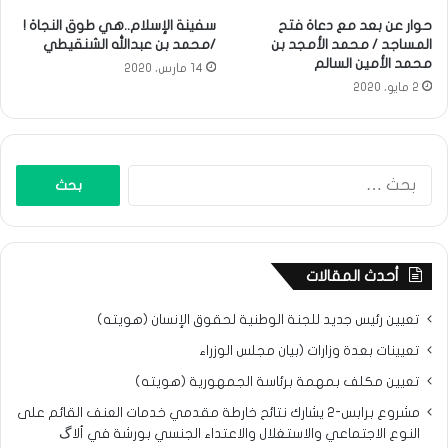
حوار عن بعد مع دعاة فتح
سفينة الإسلام..هي طوق النجاة !
المساجد / محمد الأمجد بن
/محمد بن عبدالله الشنقيطي
محمد الأمين السالم
14 مارس، 2020
2 مايو، 2020
البحث
عن:
أحدث المقالات
تعيين رئيس جديد للجنة الوطنية لحقوق الإنسان (هويته)
تعيينات بعدة وزارات (بيان مجلس الوزراء
تعيين مكلف بمهمة برئاسة الجمهورية (هويته)
مشروع برابس-2 يشارك نتائح خارطة مقدمي خدمات العنف القائم على
النوع الاجتماعي والاستغلال والاعتداء الجنسي بورشة في ألاگ