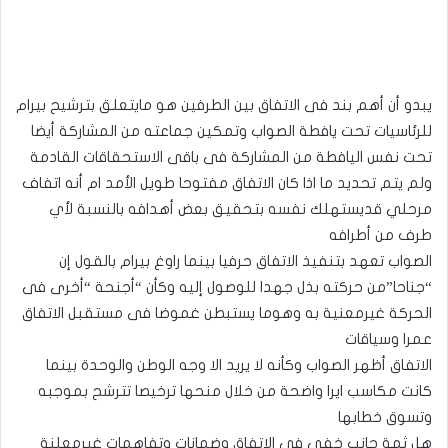
يبدو أن أهم بند فى الاتفاق بين الطرفين هو مايتعلق بترشيح بيرام
للرئاسيات تحت يافطة الصواب وتمكين جماعته من المشاركة أيضا
تحت نفس اليافطة من المشاركة فى باقى الاستحقاقات القادمة
ولم يتم تحديد ما اذا كان الاتفاق مفتوحا طويل الأمد ام أنه اتفاف
مرحلي قديستهلك نفسه بتحقيق بعض أهدافه بالنسبة لأي
طرف من أطرافه
الصواب تعهد بتنفيذ الاتفاق حرفيا بينما راوغ بيرام بالقول إن
“جناحا”من حركته بذل جهدا للوصول إليه وكأن “أجنحة “أخرى فى
الحركة غيرمعنية به وهوما يستبطن غموضا فى مستقبل الاتفاق
عمرا وسياقات
الاتفاق أظهر الصواب وكأنه لا يريد الا وجه الوطن والوحدة بينما
كانت مكاسب ايرا واضحة من خلال منحها ترخيصا تترشح بموجبه
وتسوق خطابها
هل ثمة جانب خفي فى الإتفاق وضمانات وتفاهمات غيرمعلنة