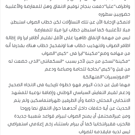
واطراف”عليا”دفعت بنجاح توقيع الاتفاق وهل للمعارضة والأغلبية
حضوربين سطوره
لاتمكن الإجابة الآن عن تلك التساؤلات لكن خطاب الصواب استبطن
ميلا للأغلبية كما استبطن خطاب ايرا ميلا للمعارضة
ليس من مهمة الإتفاق ظاهريا على الأقل تقليم أظافر ايرا ولا إطالة
اظافر الصواب ولاتهذيب خطاب هنا اوتفخيخ خطاب هناك بقدرما أنه
من مهامه وضع”مكينة”ايرا فى “كيص”الصواب
“مكينة”تسخن من حين لآخر بسبب “اتسكمانتى”الذى خضعت له
من قبل و”كيص”بحاجة للحامة وصباعة ودعم
“الامورتسيرات”المتهالكة
مهما قيل عن حدث اليوم فهو خطوة تاريخية فى الاتجاه الصحيح
ودعم لقيم التعايش السياسي الوطني وإضافة نوعية للمشهد
الانتخابي المحلي خاصة وأن الطرفين ظهرامتماسكين ولم يتم
الحديث عن أية خلافات داخل أحدهما حول الاتفاق نصا وروحا
ومن غيرالمحتمل أن يمنح الصواب لبيرام قواعد شعبية جديدة
فالحزب فقيرانتخابيا كما أن بيرام باستثناء زخم إعلامي استعراضي
ليس لديه مايقدمه للصواب