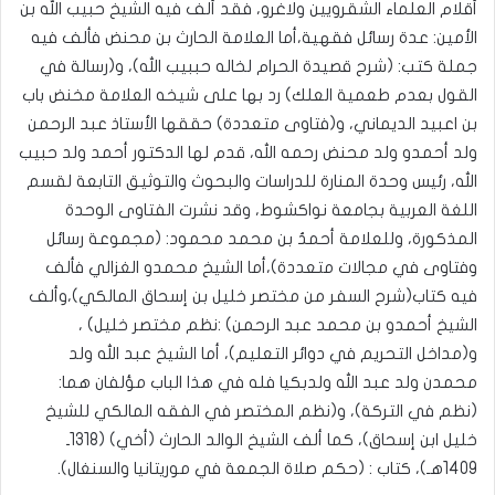
أقلام العلماء الشقرويين ولاغرو، فقد ألف فيه الشيخ حبيب الله بن
الأمين: عدة رسائل فقهية،أما العلامة الحارث بن محنض فألف فيه
جملة كتب: (شرح قصيدة الحرام لخاله حببيب الله)، و(رسالة في
القول بعدم طعمية العلك) رد بها على شيخه العلامة مخنض باب
بن اعبيد الديماني، و(فتاوى متعددة) حققها الأستاذ عبد الرحمن
ولد أحمدو ولد محنض رحمه الله، قدم لها الدكتور أحمد ولد حبيب
الله، رئيس وحدة المنارة للدراسات والبحوث والتوثيق التابعة لقسم
اللغة العربية بجامعة نواكشوط، وقد نشرت الفتاوى الوحدة
المذكورة، وللعلامة أحمدُ بن محمد محمود: (مجموعة رسائل
وفتاوى في مجالات متعددة)،أما الشيخ محمدو الغزالي فألف
فيه كتاب(شرح السفر من مختصر خليل بن إسحاق المالكي)،وألف
الشيخ أحمدو بن محمد عبد الرحمن) :نظم مختصر خليل) ،
و(مداخل التحريم في دوائر التعليم)، أما الشيخ عبد الله ولد
محمدن ولد عبد الله ولدبكيا فله في هذا الباب مؤلفان هما:
(نظم في التركة)، و(نظم المختصر في الفقه المالكي للشيخ
خليل ابن إسحاق)، كما ألف الشيخ الوالد الحارث (أخي) (1318ـ
1409هـ)، كتاب : (حكم صلاة الجمعة في موريتانيا والسنغال).