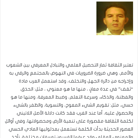
تعتبر الثقافة ثمار التحصيل العلمي والتبادل المعرفي بين الشعوب
والأمم، وهي ضرورة الضروريات في النهوض بالمجتمع والرقي به
وإخراجه من دائرة الجهل والتخلف،
وقد
استعمل العرب مادة
“ثقف” في عدة معانٍ ، منها ما هو معنوي ، مثل: الحذق،
والفطنة، والذكاء، وسرعة التعلم
، وضبط المعرفة، ومنها ما هو
حسي
، مثل: تقويم الشيء المعوج، والتسوية، والظفر بالشيء
والحصول عليه،
أما عند الغرب
فقد كانت دلالة الأصل اللاتيني
لكلمة الثقافة مقصورة على تنمية الأرض
ومحصولاتها
، وفي أوائل
العصور الحديثة بدأت الكلمة تستعمل بمدلوليها المادي الحسي
والمعنوي العقلي،
وقد عرفها الغربيون تعريفات مختلفة، نأخذ