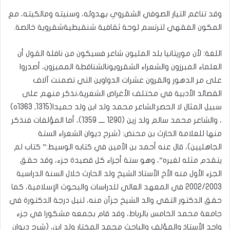
وقد تناغم التيار الصوفي الشقروي بهدوئه، وسنيته ومالكيته، مع
المكون الفقهي لترتسم لوحة ثقافية شنقيطيةشقروية خالصة.
اللغة: لأن موريتانيا بلد المليون شاعر فسيكون من نافلة القول أن
العلماء المبرزون والشعراء الشقرويونالشناقطة المميزون، أصدروا
على مر الدهور والقرون عشرات الدواوين التي تضمنت آلاف
القصائد الأدبية في مختلف الأغراض الشعرية،نذكر منهم على
سبيل المثال لا الحصر:الشاعر محمد ولد ابن ولد حميدا(1315ـ 1363ه)
، والشاعر محمد سالم ولد زين (1290 ــــ 1359)، أما المؤلفات فنذكر
منها للعلامة الحارث بن محنض: (شرح ديوان الشعراء الستة
الجاهليين)، قال عنه أحمد بن الأمين في كتابه الوسيط:” كتاب لم
يتقدم مثله لغيره”، وهو ستة أجزاء كل قصيدة جزء، وقد حقق
الجزء الأول منه الأخ الأستاذ الشيخ ولد الحارث خلال السنة الدراسية
2002/2003 في المعهد العالي للدراسات والبحوث الإسلامية، كما
حقق الدكتور التقي والد الشيخ جزآن منه، لنيل درجة الدكتورة في
جامعة محمد الخامس بالرباط، وقد قام بجمعه مشكورا في جزء
واحد الأستاذ والمؤلف والباحث محمد المختار ولد ابن، (شرح ديوان