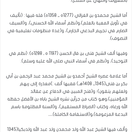
بالمعروف والنهي عن المنكر).
أما الشيخ محمدو بن الغزالي (1277ه ــ 1358ه) فله فيها : (تأليف
في تأويل المعية بالعلم)،و(نظم أسماء الله الحسنى)، و(السيف
الصارم في تجريم البدعي الجارم)، و(عدة منظومات تعليمية في
التصوف).
وفيها ألف الشيخ فتى بن فال الحسن (1197 ه ـ 1288ه): (نظم في
التوحيد)، و(نظم في أسماء النبي صلى الله عليه وسلم).
أما علامة عصره الشيخ أحمدو بن الشيخ محمد عبد الرحمن بن أبي
بكر بن فتى(1345ــ 1408هـ) ففيها ألف :)معذرة إلى ربهم
ولعلهم يتقون)؛ و(فتح المبين في الدفاع عن عقائد
المؤمنين)،وهو كتاب من جزأين نشره الشيخ باباه بن الأفضل حفظه
الله ورعاه، وكتاب (الصراط المستقيم)، و(السنة المظلومة باسم
البدعة المزعومة)،و(الاستقامة الكاملة)…
وألف فيها الشيخ عبد الله ولد محمدن ولد عبد الله ولدبكيا(1345