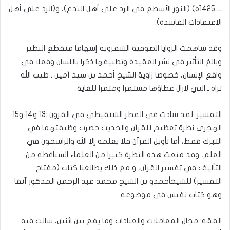
ـــ 1425ه) (النور الأسطع في الرد على أهل البدع)، و(الرد على أهل
الاعتقادات الفاسدة).
وقد ساهمت الزوايا الصوفية الشقروية إسهاما منقطع النظير
وبالغ التأثير في نشر العقيدة وتطبيقها ذكرا باللسان وفعلا في
واقع الإنسان، خصوصا زاوية الشيخ أحمد بن سيد آمين ـ طيب الله
ثراه ـ التي لازال عطاؤها مستمرا ومثمرا للغاية.
التفسير: لقد سادت في القطر الشنقيطي في القرون :13 و14 و15
الهجري نظرة تعظيم للقرآن والحديث حصرت وظيفتهما في
التبرك فقط، أما تأويل القرآن فلا يعلمه إلا الله والراسخون في
العلم، وقد منعت هذه النظرة كثيرا من العلماء الشناقطة من
التأليف في تفسير القرآن، و مع ذلك يطالعنا كتاب (مفتاح
التفسير) للشيخأحمدو بن الشيخ محمد عبد الرحمن المذكور آنفا
وهو كتاب نفيس في موضوعه .
الفقه: مجال المعاملات والعبادات وما يقع بين اثنين، سالت فيه