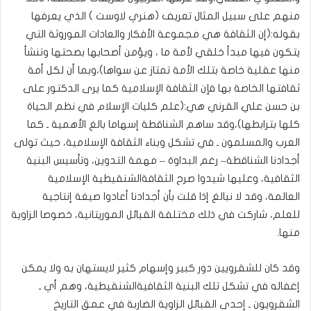
منهم على سبيل المثال تعريف (هنري لاوست ) الذي يعرفها
بقوله:(إن الثقافة هي مجموعة الأفكار والعادات الموروثة التي
يتكون فيها مبدأ خلقي لأمة ما ، ويؤمن أصحابها بصحتها وتنشأ
منها عقلية خاصة بتلك الأمة تمتاز عن سواها)،وبما أن لكل أمة
ثقافتها الخاصة بها فإن الثقافة الإسلامية كما يرى الدكتور على
بن حسن علي القرني هي:(علم كليات الإسلام في نظم الحياة
كلها بترابطها)،وقد ساهم الشناقطة إسهاما بالغ الأهمية ـ كما
العرب والمسلمون ـ في تشكل وبناء الثقافة الإسلامية، حيث تولى
أجدادنا الشناقطة– رغم البداوة – مهمة التدوين، وتأسيس البنية
الثقافية، وعليها شيدوا صرح الثقافةالشنقيطية الإسلامية
العالمة، وقد لا نبالغ إذا قلت بأن أجدادنا أعادوا صيغة إنتاجية
للعلم، شاركت في ذلك مختلفة القبائل الموريتانية، خصوصا الزاوية
منها.
وقد كان للشقرويين دور كبير وإسهام كثير لايستهان به ولا يمكن
إغفاله في تشكل تلك البنية الثقافيةالشنقيطية، وهم أي ـ
الشقرويون ـ إحدى القبائل الزاوية الضاربة في عمق التاريخ