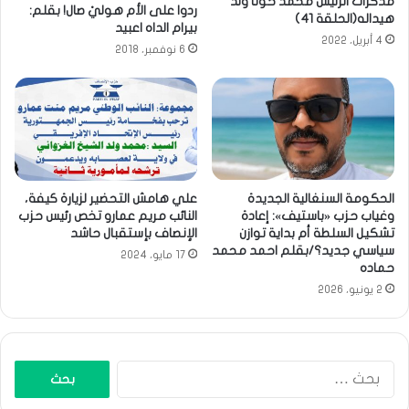
مذكرات الرئيس محمد خونا ولد
ردوا على الأم هوليْ صال! بقلم:
هيداله(الحلقة 41)
بيرام الداه اعبيد
4 أبريل، 2022
6 نوفمبر، 2018
الحكومة السنغالية الجديدة
علي هامش التحضير لزيارة كيفة،
وغياب حزب «باستيف»: إعادة
النائب مريم عمارو تخص رئيس حزب
تشكيل السلطة أم بداية توازن
الإنصاف بإستقبال حاشد
سياسي جديد؟/بقلم احمد محمد
17 مايو، 2024
حماده
2 يونيو، 2026
البحث
عن: