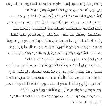
والجغرافيا، وينتسبون إلى الحاج عبد الرحمن الشقروي بن الشريف
أبي بزول (محمد بن يحي القلقمي)، ومن من كلمة
(الشقروي)جاءتتسمية القبيلة بــ(إداشغرة) بلغة صنهاجة لسان
ساكنة البلد في ذلك العهد(القرن الثامن)،وقد ساهموا في إنتاج
ونشر الثقافة الشنقيطية بمحاظرهم المتعددة، ومؤلفاتهم
المختلفة، وسأركز هنا على المؤلفات، وأورد نماذج منها فقط،
وذلك الاستحالة إيرادها جميعا في مقال كهذا من جهة، وصعوبة
جمعها وجردها من جهة أخرى، نظرا لكثرتها وتطايرها بين رفوف
المكتبات الشقروية وغير الشقروية بل والعالمية،وقد ركزت أساسا
على المؤلفات التي شاركت في تشكل وبناء الثقافة
الشنقيطة،وإن أوردت مؤلفات لآخرين قضو نحبهم في عهد قريب
نسبيا، وهذا يعني أنني لم أورد مؤلفات العلماء والباحثين الذي
لازالوا أحياءا يرزقون، نسأل الله أن يطيل أعمارهم،ويزيد في عطائهم
العلمي الزاخر، وهذه النماذج ليست سوى أمثلة قليلة جدا تعكس
نوعية وطبيعة وأهمية الإسهاماتالشقروية في الثقافة
الشنقيطة، وقد رتبتها حسب فروع ومكونات الثقافة الإسلامية،
والتي أولها العقيدة :