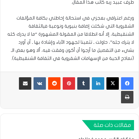
طرف عبيد ربه كاتب هذا المقال.
ورغم اعترافي بعجزي في استحالة إحاطتي بكافة المؤلفات
الشقروية التي شكلت إضافة بنيوية ونوعية فيالثقافة
الشنقيطية، إلا أنه انطلاقا من المقولة المشهورة “ما لا يدرك كله
لا يترك جله”، حاولت ـ تثمينا لجهود الآباء وإشادة بها ـ أن أورد
بشيء من التفصيل ما أرجوا أن أكون وفقت فيه، ألا وهو بعض الـ
(نماذج الحية من الإسهامات الشقروية في الثقافة الشنقيطية).
لينكدإن
بينتيريست
مشاركة عبر البريد
طباعة
مقالات ذات صلة