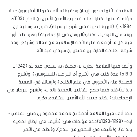
العقيدة : لأنها محور الإيمان وحقيقته ألف فيها الشقرويون عدة
مؤلفات منها : كتابا العلامة حبيب الله بن الأمين بن الحاج (1193هــ
1264هـ): (الهبة الجزيلة في شرح الوسيلة)، شرح به وسلية ابن
بونه في التوحيد، وكتاب(البرهان في الإجماعيات) وهو نظم أورد
فيه كل ما أجمعت عليه الأمة الإسلامية من عقائد وشرائع؛ وقد
شرحه العلامة الحارث بن محنض بن سيدي عبد الله.
وألف فيها العلامة الحارث بن محنض بن سِيدِي عبدالله (1242 ــ
1319ه) عدة كتب هي :(شرح أم البراهين للسنوسي)، و(شرح
قصيدة على الأجوري في علم الكلام)،و(رسائل في المعية
بالذات)،فند فيها حجج القائلين بالمعية بالذات، و(شرح البرهان في
الإجماعيات) لخاله حبيب الله الأمين المتقدم ذكره.
كما ألف فيها العلامة أحمدُ بن محمد محمود بن فتى الملقب-
اباه- (1298-1390ه)عدة مؤلفات هي: (تأليف في إبطال المعية
بالذات)، و(تأليف في التحذير من البدع)، و(نظم في الأمر