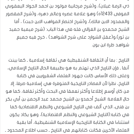
ذي الرمة غيلان)، و(شرح مرجانية مولود بن احمد الجواد اليعقوبي
الموفى 12433ه) وهو علامة عصره وعالم دهره، و(شرح المقصور
والممدود الابن مالك)، و(شرح اختصار المواهب الابن حبت) ، أما
الشيخ محمدو بن الغزالي فله في هذا الباب: (شرح ميمية حميد
بن ثور)،و(عقل الشوارد على شرح الشواهد) ، خرج فيه جميع
شواهد طرة ابن بون.
التاريخ : بما أن الثقافة الشنقيطية هي ثقافة إسلامية ـ كما بينت
آنفا ـ فإن التاريخ الذي تهتم به هو بطبيعة الحال التاريخ الإسلامي،
وعلى ذلك الأساس كانت جهود العلماء الشقرويين في كتابة
التاريخ، نظرا لأن المصادر التاريخية المتوفرة هي إسلامية صرفا، إلا
من كان أوسع إطلاعا وأكثر تعمقا في البحث وأكثر ثقافة، كما هو
حال العلامة: الشيخ أحمدو بن الشيخ محمد عبد الرحمن بن أبي بكر
بن فتى، الذي ألف في التاريخ الشيوعي والنظم الاقتصادية كما
في كتابه:(التاريخ الشيوعي والنظم الاقتصادية)، وهو يكاد يكون
استثناءا في الكتابة التاريخية الإسلامية الشنقيطية، أما بقية
العلماء الآخرين فكانت كتاباتهم في التاريخ ـ حسب اطلاع المحدود ـ