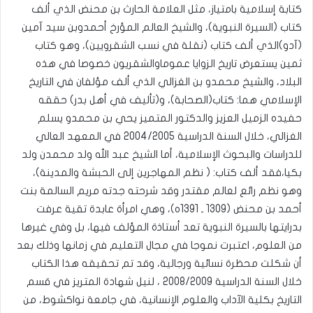
كتابة إسلامية بامتياز، مثل العلامة الحارث بن محنض الذي ألف
كتاب (السيرة النبوية)، والشيخ العالم المؤرخ أحمدوبن سيد آمين
(آدو)الذي ألف كتاب (نقلة في نسب الشقرويين)، وهو كتاب
ثمين يستعرض تاريخ الزوايا عموماوالشقريون خصوصا في هذه
البلاد، والشيخ محمدو بن الغزالي الذي ألف مؤلفان في التاريخ
الإسلامي هما: كتاب(الصحابة)، و(تأليف في أهل بدر) حققه
حفيده الزميل العزيز والدكتور المتميز يحي بن محمدو يسلم
الغزالي، خلال السنة الدراسية 2004/2005 في المعهد العالي
للدراسات والبحوث الإسلامية، أما الشيخ عبد الله ولد محمدن ولد
بكيا،فقد ألف كتاب: ( نظم المهاجرين إلى الحبشة والمدينة)،
وهو نظم رائع لعالم مقتدر وقد شرحته جدته مريم السالمة بنت
أحمد بن محنض (1309 ـ 1391ه)، وهي امرأة عابدة تقية عرفت
بدرايتها بالسيرة النبوية تعد أستاذة المؤلف فيها، بل وفي غيرها
من العلوم، اعتبرت نموجا في مجال التعليم في زمانها وذلك بعد
أن شكلت محظرة نسائية ورجالية، وقد تم تحقيقه هذا الكتاب
خلال السنة الدراسية 2008/2009 ، لنيل شهادة المتريز في قسم
التاريخ بكلية الآداب والعلوم الإنسانية، في جامعة نواكشوط، من