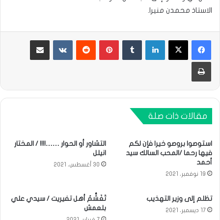
الاستاذ محمدن منيرا.
لينكدإن
بينتيريست
مشاركة عبر البريد
طباعة
مقالات ذات صلة
استوصوا بروصو خيرا فإن لكم
التشاور أو الحوار ……!!!! / المختار
فيها رحما /المحب السالك سيد
انيلل
أحمد
30 أغسطس، 2021
19 نوفمبر، 2021
تظلم إلى وزير التهذيب
تَغَشُّمُ أهل تفيريت / سيدي علي
بلعمش
17 ديسمبر، 2021
7 فبراير، 2021