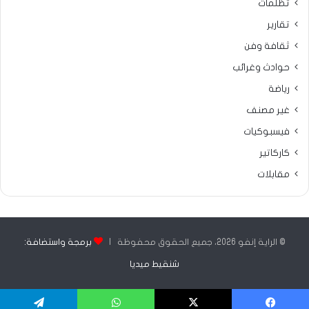
تظلمات
تقارير
ثقافة وفن
حوادث وغرائب
رياضة
غير مصنف
فيسبوكيات
كاركاتير
مقابلات
© الراية إنفو 2026، جميع الحقوق محفوظة |
برمجة واستضافة:
شنقيط ميديا