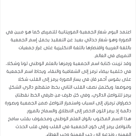
اعتمد اليوم شعار الجمعية الموريتانية للتمريض كما هو مبين في
الصورة وهو شعار حداثي بعيد عن التعقيد يحمل إسم الجمعية
باللغة العربية واقتصارها باللغة الانكليزية على غرار جمعيات
التمريض في العالم.
وقد تزينت كتابة اسم الجمعية ورمزها بالعلم الوطني لونا وشكلا،
في خلفية بيضاء ترمز إلى الشفافية والنقاء. ويحاط اسم الجمعية
على بقوس أحمر قان في يسار الصورة يرمز إلى القلب شكلا
وموضعا. ويكتمل نصف القلب الثاني بخط متقطع دائري الشكل
يرمز للتواصل الدائري، وفي كل طرف من طرفي الخط نقطتان
خضراوان ترمزان إلى انسياب واستمرار التواصل ضمن الجمعية وبصورة
دائمة إذ يرمز اللون الاخضر إلى الانطلاق والسماح بالمرور.
هذا الاسم المكتوب بالوان العلم الوطني ومحفوف بقلب سامح
بالتواصل يرمز إلى كون الجمعية في القلب وفي قلب الحدث
المهني وتدعو إلى حب المهنة وحب العطاء.