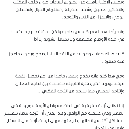
ويحسن الاختيار.ناهيك عن الجلوس لساعات طوال خلف المكتب
والتفكير العميق وشحذ المخيلة واستلهام الخيال واستنطاق
الوحي والانعزال عن الناس والتوحد..
وقد يأخذ هذ العمر كله من صاحبه ولكن المؤلف لايجد لذته الا
في هذه الأوضاع مجتمعة ولا تكتمل نشوته إلا اذا
كانت هناك جولات وصولات من النقد البناء ليصحح ويصوب ماعجز
عنه منفردا..
ومع هذا كله فانه يكدح ويعمل جاهدا من أجل تحصيل لغمة
عيشه,,وبهذا تكون فترة انتاجيته مقسمة بين انتاجه الفعلي
وإنتاجه العملي مما سيحد من انتاجه الفكري…!!
إننا نعانى أزمة حقيقية في الذات فمواطن الأزمة موجودة في
الضمير وفي علاقته مع الواقع، وهذا يعني أن الأزمة تتصل بتفسير
المشاكل أكثر من اتصالها بطبيعتها، فهي ليست أزمة في الوسائل
وإنما في الأفكار.