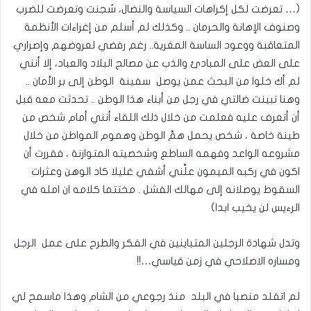
(… تعرضت لكل إكراهات السياسة والنضال، سُجنت وتعرضت للضرب
وصنوف الإهانة والحرمان .. وكذلك لم أسلم من إغراءات الأنظمة
المتعاقبة ووعود الساسة المغرية.. رغم رفضي لعروضهم وإصراري
على العض على المبادئ والذب عن مصالح البلاد والعباد، إلا أنني
لم أك خلوا من البحث عمن يوصل سفينة الوطن إلى بر الأمان ..
وهنا تبينت ضالتي في رجل من أبناء هذا الوطن .. تحدثت معه قبل
أن أتعرف عليه فعلمت من خلال ذلك اللقاء أنني أمام شخص من
طينة خاصة ، شخص يحمل همَّ الوطن وهموم المواطن من خلال
مشروعه الواعد وفهمه الساطع وشخصيته المتوازنة ، فقررت أن
اكون في ركبه الميمون علَّني أشفي غليلا كاد الوهن وعثرات
السقوط يوصلانه إلى مهالك الفشل . مختتما كلامه ان امله في
الرءيس لن يخيب ابدا)
وتدل شهادة الرجلين المتباينين في الفكر والطرح على عمل الرجل
ومساره الاصلاحي في زمن قياسي…!!
لم اتقلد منصبا في البلد منذ رجوعي من الشام وهذا ماسمح لي