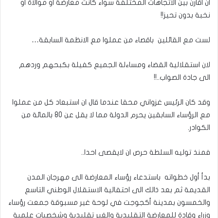
ان اقارن بين الاتجاهات المختلفة سواء كانت معارضة او موالاة او
نخبة بدون تحيز!!
لست مع القائلين باقصاء من عملوا مع الانظمة السابقة…
لان استقلالية القضاء ومساءلة الجميع كفيلة بكبحهم وردهم
الى جادة الصواب..!!
وقد كان الرئيس غزواني محقا عندما قال ان استبعاد كل من عملوا
مع الرؤساء السابقين يحرم الدولة مما لا يقل عن 80 بالمائة من
الكوادر.
فمنذ توليه السلطة حرص ان لايقصى احدا..
بدأ أول خطواته باستدعاء رؤساء المعارضة الى مهرجان المدن
القديمة ثم بعد ذالك الى احتفالية الاستقلال الوطني التاسع
والخمسون بمدينة أكجوجت في لوحة غير مسبوقة جمعت رؤساء
وزراء وقادة للمعارضة التقليدية والغير تقليدية وشخصيات علمية