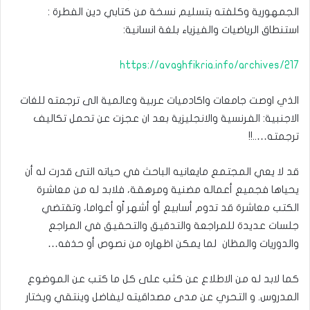
الجمهورية وكلفته بتسليم نسخة من كتابي دين الفطرة :
استنطاق الرياضيات والفيزياء بلغة انسانية:
https://avaghfikria.info/archives/217
الذي اوصت جامعات واكادميات عربية وعالمية الى ترجمته للغات
الاجنبية: الفرنسية والانجليزية بعد ان عجزت عن تحمل تكاليف
ترجمته…..!!
قد لا يعي المجتمع مايعانيه الباحث في حياته التى قدرت له أن
يحياها فجميع أعماله مضنية ومرهقة، فلابد له من معاشرة
الكتب معاشرة قد تدوم أسابيع أو أشهر اًو أعواما، وتقتضي
جلسات عديدة للمراجعة والتدقيق والتحقيق في المراجع
والدوريات والمظان لما يمكن اظهاره من نصوص أو حذفه…
كما لابد له من الاطلاع عن كثب على كل ما كتب عن الموضوع
المدروس. و التحري عن مدى مصداقيته ليفاضل وينتقي ويختار