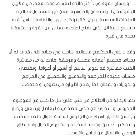
. ولإنسان الموهوب، أكثر فائدة لنفسه، ومجتمعه، من ملايين
البشر، ممن لا يتمتعون بالموهبة. فمن غير المعقول معالجة
الملفات السياسية، بدون ركائز ترتكز عليها. والثقافة للناس أشبه
بالسلاح للمقاتل الذي يمنح لصاحبه معنى من القوة والمتعة لا
يجده في غيره..
وقد لا يعي المجتمع مايعانيه الباحث في حياته التى قدرت له أن
يحياها فجميع أعماله مضنية ومرهقة، فلابد له من معاشرة
الكتب معاشرة قد تدوم أسابيع أو أشهر اًو أعواما، وتقتضي
جلسات عديدة للمراجعة والتدقيق والتحقيق في المراجع
والدوريات والمظان لما يمكن اظهاره من نصوص أو حذفه…
كما لابد له من الاطلاع عن كثب على كل ما كتب عن الموضوع
المدروس. و التحري عن مدى مصداقيته ليفاضل وينتقي ويختار
ويحسن الاختيار.ناهيك عن الجلوس لساعات طوال خلف المكتب
والتفكير العميق وشحذ المخيلة واستلهام الخيال واستنطاق
الوحي والانعزال عن الناس والتوحد..