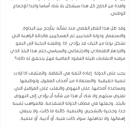
وافدة من الخارج كل هذا سيشكل بلا شك أساسا واعدا للإجماع
الوطني..
وقد ظل هذا القطر القصي منذ نشأته. يتأرجح بين البداوة,
والاستعمار, ودولة المدنيين ثم العسكريين فالحالة الراهنة التي
تشكل نوعا من الثبات قد يؤدي اذا وظفته النخبة الى النمو
والازدهار الاقتصادي والاجتماعي والسياسي.حلم هذا البلد الذي
مزقته الانقلابات طيلة العقود الماضية فهل يتحقق له ذالك؟
يجب على الدولة إعادة الثقة في الثقافة، والمثقف اذا ارادت
تنمية حقيقية والاستفادة من أصحاب العقول، وتوظيفها
ومساعدة أصحابها، على النهوض والتغلب على العراقيل التي
تعترض سبلهم ولا شك أن هذا من شأنه أن يؤدي إلى النهوض
بالبلد، وجعلها في مصاف الدولة المتقدمة، فالمواهب ثمينة
جدا، وجديرة بالتشجيع، والتنمية، كائنة ما كانت، ولا ينبغي
إهمالها، ولا تجاهلها، سواء كانت فنية، أو أدبية، أو علمية..