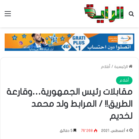
بحث عن
الق
الرئيسية
/
أقلام
أقلام
مقابلات رئيس الجمهورية…وقارعة
الطريق!! / المرابط ولد محمد
لخديم
4 أغسطس، 2021
76٬268
5 دقائق