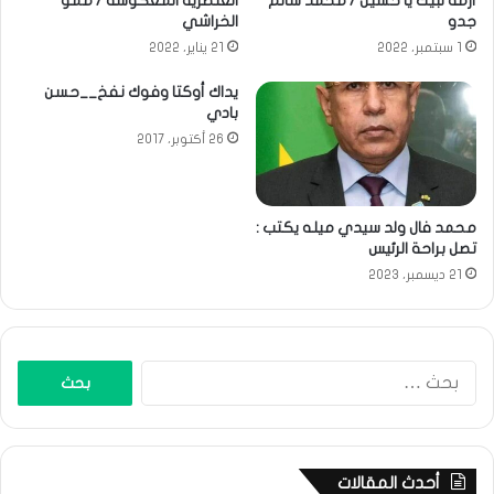
أزمة لبيك يا حسين / محمد سالم
العنصرية المعكوسة / ممو
جدو
الخراشي
1 سبتمبر، 2022
21 يناير، 2022
يداك أوكتا وفوك نفخ__حسن
بادي
26 أكتوبر، 2017
محمد فال ولد سيدي ميله يكتب :
تصل براحة الرئيس
21 ديسمبر، 2023
البحث
عن:
أحدث المقالات