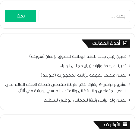
البحث
عن:
أحدث المقالات
تعيين رئيس جديد للجنة الوطنية لحقوق الإنسان (هويته)
تعيينات بعدة وزارات (بيان مجلس الوزراء
تعيين مكلف بمهمة برئاسة الجمهورية (هويته)
مشروع برابس-2 يشارك نتائح خارطة مقدمي خدمات العنف القائم على
النوع الاجتماعي والاستغلال والاعتداء الجنسي بورشة في ألاگ
تعيين ولد الرايس رئيسًا للمجلس الوطني للتنظيم
الأرشيف