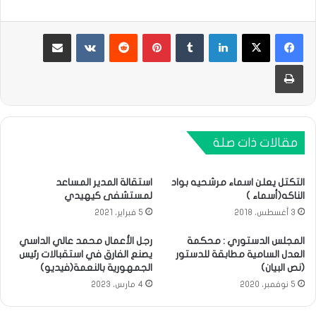
لينكدإن
بينتيريست
مشاركة عبر البريد
طباعة
مقالات ذات صلة
التكتل يعلن اسماء مرشحيه بواد
استقالة المدير المساعد
الناكه(أسماء )
لمستشفى كيهيدي
3 أغسطس، 2018
5 فبراير، 2021
المجلس الدستوري : محكمة
رجل الأعمال محمد عالي الداسي
العدل السامية مطابقة للدستور
يصنع الفارق في استقبالات رئيس
(نص البيان)
الجمهورية بالنعمة(فيديو)
5 نوفمبر، 2020
4 مارس، 2023