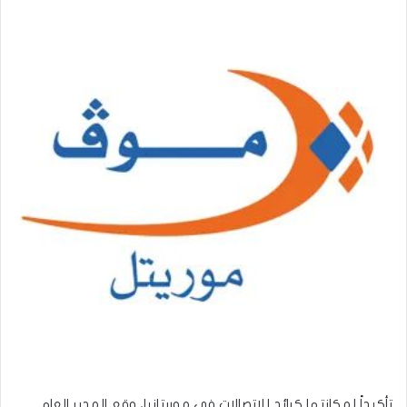
تأكيداً لمكانتها كرائد للاتصالات في موريتانيا، وقع المدير العام