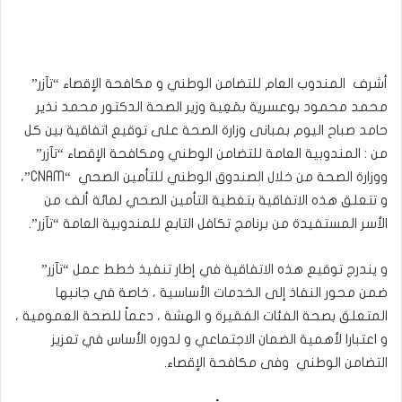
أشرف المندوب العام للتضامن الوطني و مكافحة الإقصاء “تآزر”
محمد محمود بوعسرية بمَعِية وزير الصحة الدكتور محمد نذير
حامد صباح اليوم بمبانى وزارة الصحة على توقيع اتفاقية بين كل
من : المندوبية العامة للتضامن الوطني ومكافحة الإقصاء “تآزر”
ووزارة الصحة من خلال الصندوق الوطني للتأمين الصحي “CNAM”،
و تتعلق هذه الاتفاقية بتغطية التأمين الصحي لمائة ألف من
الأسر المستفيدة من برنامج تكافل التابع للمندوبية العامة “تآزر”.
و يندرج توقيع هذه الاتفاقية في إطار تنفيذ خطط عمل “تآزر”
ضمن محور النفاذ إلى الخدمات الأساسية ، خاصة في جانبها
المتعلق بصحة الفئات الفقيرة و الهشة ، دعماً للصحة العمومية ،
و اعتبارا لأهمية الضمان الاجتماعي و لدوره الأساس في تعزيز
التضامن الوطني وفى مكافحة الإقصاء.