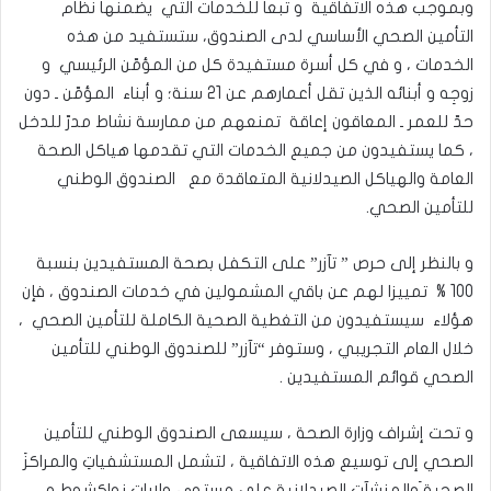
وبموجب هذه الاتفاقية و تبعاً للخدمات التي يضمنها نظام
التأمين الصحي الأساسي لدى الصندوق، ستستفيد من هذه
الخدمات ، و في كل أسرة مستفيدة كل من المؤمّن الرئيسي و
زوجِه و أبنائه الذين تقل أعمارهم عن 21 سنة؛ و أبناء المؤمّن ـ دون
حدّ للعمر ـ المعاقون إعاقة تمنعهم من ممارسة نشاط مدرّ للدخل
، كما يستفيدون من جميع الخدمات التي تقدمها هياكل الصحة
العامة والهياكل الصيدلانية المتعاقدة مع الصندوق الوطني
للتأمين الصحي.
و بالنظر إلى حرص ” تآزر” على التكفل بصحة المستفيدين بنسبة
100 % تمييزا لهم عن باقي المشمولين في خدمات الصندوق ، فإن
هؤلاء سيستفيدون من التغطية الصحية الكاملة للتأمين الصحي ،
خلال العام التجريبي ، وستوفر “تآزر” للصندوق الوطني للتأمين
الصحي قوائم المستفيدين .
و تحت إشراف وزارة الصحة ، سيسعى الصندوق الوطني للتأمين
الصحي إلى توسيع هذه الاتفاقية ، لتشمل المستشفياتِ والمراكزَ
الصحية َوالمنشآت ِالصيدلانية على مستوى ولايات نواكشوط و