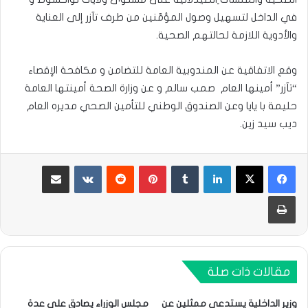
في الداخل لتسهيل وصول المؤمّنين من طرف تآزر إلى العناية
والأدوية اللازمة لحالتهم الصحية.
وقع الاتفاقية عن المندوبية العامة للتضامن و مكافحة الإقصاء
“تآزر” أمينها العام صمب سالم و عن وزارة الصحة أمينتها العامة
حليمة با يايا وعن الصندوق الوطني للتأمين الصحي مديره العام
ديب سيد زين.
لينكدإن
بينتيريست
مشاركة عبر البريد
طباعة
مقالات ذات صلة
وزير الداخلية يستدعي ممثلين عن
مجلس الوزراء يصادق على عدة