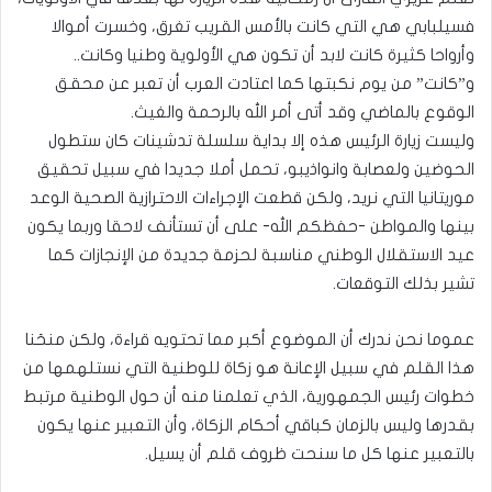
فسيلبابي هي التي كانت بالأمس القريب تغرق، وخسرت أموالا
وأرواحا كثيرة كانت لابد أن تكون هي الأولوية وطنيا وكانت..
و”كانت” من يوم نكبتها كما اعتادت العرب أن تعبر عن محقق
الوقوع بالماضي وقد أتى أمر الله بالرحمة والغيث.
وليست زيارة الرئيس هذه إلا بداية سلسلة تدشينات كان ستطول
الحوضين ولعصابة وانواذيبو، تحمل أملا جديدا في سبيل تحقيق
موريتانيا التي نريد، ولكن قطعت الإجراءات الاحترازية الصحية الوعد
بينها والمواطن -حفظكم الله- على أن تستأنف لاحقا وربما يكون
عيد الاستقلال الوطني مناسبة لحزمة جديدة من الإنجازات كما
تشير بذلك التوقعات.
عموما نحن ندرك أن الموضوع أكبر مما تحتويه قراءة، ولكن منحَنا
هذا القلم في سبيل الإعانة هو زكاة للوطنية التي نستلهمها من
خطوات رئيس الجمهورية، الذي تعلمنا منه أن حول الوطنية مرتبط
بقدرها وليس بالزمان كباقي أحكام الزكاة، وأن التعبير عنها يكون
بالتعبير عنها كل ما سنحت ظروف قلم أن يسيل.