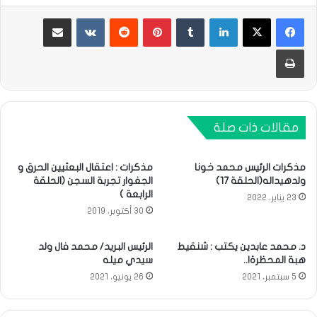
لينكدإن
بينتيريست
مشاركة عبر البريد
طباعة
مقالات ذات صلة
مذكرات الرئيس محمد خونا
مذكرات : اعتقال البعثيين الحرق و
ولدهيداله(الحلقة 17)
الجغوار تجربة السجن (الحلقة
الرابعة )
23 يناير، 2022
30 أكتوبر، 2019
د. محمد عابدين يكتب : شنقيط
الرئيس البريد/ محمد فال ولد
هبة المحظرة!..
سيدي ميله
5 سبتمبر، 2021
26 يونيو، 2021