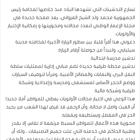
تسارع التدشينات التي تشهدها البلاد منذ خلاصها لفخامة رئيس
الجمهورية محمد ولد الشيخ الغزواني، يعد صفحة جديدة في
مجلة الإعمار الوطني لتعدد مجالاته ومحوريتها و زمكانية الإختيار
والأولويات.
دعوني هنا أقرأ قليلا بين سطور الزيارة الأخيرة لفخامته مدينة
سيلبابي، ولنبدأ من حوصلة أرقام الزيارة:
تدشين مدرسة ابتدائية.
تدشين محطة طرقية جديدة تضم مباني إدارية لممثليات سلطة
النقل البري والنقابات والمصالح الأمنية، ومرآبا لتوقيف السيارات.
ووضع الحجر الأساس لمستشفى ومدرسة وإعدادية وشبكة
طرقية وشبكة مائية.
هذا الوعي في اختيار مجالات الأولويات يعطي للمواطن أملا جديدا
أن الغيث واصل لا محالة، وأن الرحمن قد قيض لهذا الشعب من يجيد
الحز في المفصل ويستطيعه ويفعله.
محورية هذه الأعمال للمواطن البسيط مرتفعة لا تقاس إلا بقدر
وطنية الحاكم في خدمته التي علت جميع التصنيفات ، ولك أن
تعلم عزيزي القارئ أن زمكانية هذه الزيارة لها بعدها في الأولويات،