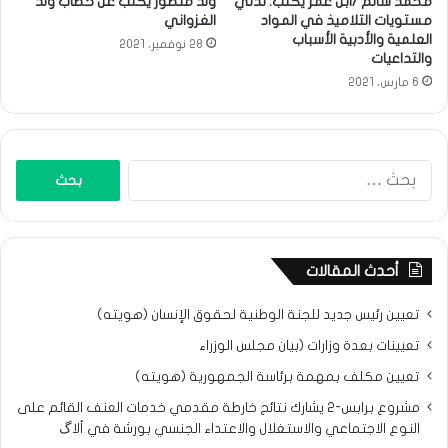
محمد سالم /ابن عمر يكتب: تدني
ولد منصور يكتب عن خطاب ولد
مستويات التلاميذ في المواد
الغزواني
العلمية والأدبية الأسباب
28 نوفمبر، 2021
والتداعيات
6 مارس، 2021
البحث
عن:
أحدث المقالات
تعيين رئيس جديد للجنة الوطنية لحقوق الإنسان (هويته)
تعيينات بعدة وزارات (بيان مجلس الوزراء
تعيين مكلف بمهمة برئاسة الجمهورية (هويته)
مشروع برابس-2 يشارك نتائح خارطة مقدمي خدمات العنف القائم على
النوع الاجتماعي والاستغلال والاعتداء الجنسي بورشة في ألاگ