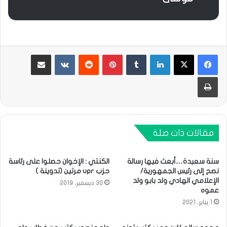
لينكدإن
بينتيريست
مشاركة عبر البريد
طباعة
مقالات ذات صلة
سنة سعيدة…أبعث فيها رسالة
الكنتي : الإخوان حصلوا على رئاسة
نصح إلى رئيس الجمهورية/
حزب upr مرتين (تدوينة )
الإعلامي الهادي ولد بابو ولد
30 ديسمبر، 2019
عموه
1 يناير، 2021