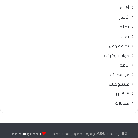
أقلام
الأخبار
تظلمات
تقارير
ثقافة وفن
حوادث وغرائب
رياضة
غير مصنف
فيسبوكيات
كاركاتير
مقابلات
© الراية إنفو 2026، جميع الحقوق محفوظة |
برمجة واستضافة: