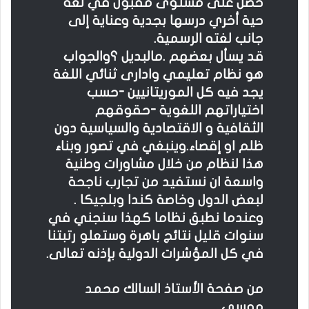
حصل على مستوى مقبول في لغة
حية أخري درسها بجدية وعناية إلى
جانب لغته الرسمية.
قد يسأل بعضهم .مالبديل ؟والجواب
هو نظام تعليمي وادارى ثنائي اللغة
يجد فيه كل الموريتانيين -حسب
اختياراتهم اللغوية -حقوقهم
الثقافية و الاقتصادية والسياسية دون
ظلم او إقصاء.وينبغي في تصور وبناء
هذا لنظام من خلال مشاورات وطنية
واسعة ان نستفيد من تجارب ناجحة
لبعض الدول وخاصة كندا وبلجيكا .
وعندما نطبق نظاما كهذا سنجني في
سنوات قليل نتائج باهرة وستعلو رتبتنا
في كل المؤشرات الدولية بإذنه تعالى.
من صفحة الأستاذ السالك محمد
موسى