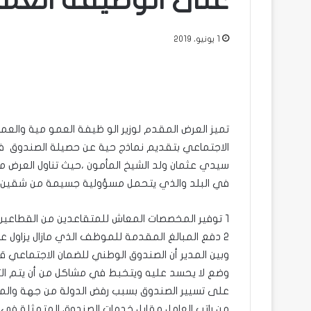
على الوظيفة العم
1 يونيو، 2019
تميز العرض المقدم لوزير الو ظيفة العمو مية والعم
الاجتماعي بتقديم نماذج حية عن حصيلة الصندوق في 
سيدي عثمان ولد الشيخ المأمون ،حيث تناول العرض 
في البلد والذي يتحمل مسؤولية جسيمة من شقين:
١ توفير المخصصات المعاش للمتقاعدين من القطاعين العام والخاص بشكل مستمر.
٢ دفع المبالغ المقدمة للموظف الذي مازال يزاول عمله عن الاطفال وامهاتهم في بعض الحالات الاستثنائية .
وبين المدير أن الصندوق الوطني للضمان الاجتماعي 
وضع لا يحسد عليه ويتخبط في مشاكل من أن يتم التغ
على تسيير الصندوق بسبب رفض الدولة من جهة وال
من راتب العامل مقابل خدمات الصندوق المتمثلة في