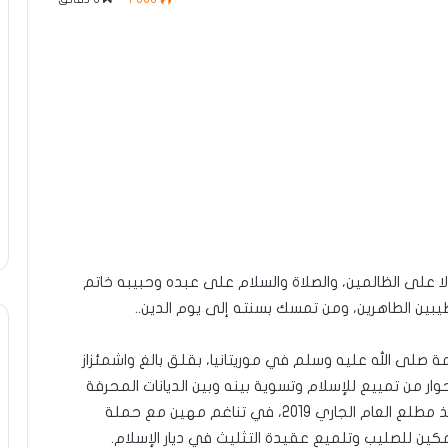
 إلا على الظالمين، والصلاة والسلام على عبده وحبيبه خاتم
طيبين الطاهرين، ومن تمسك بسنته إلى يوم الدين..
مة صلى الله عليه وسلم في موريتانيا، بقلق بالغ واشمئزاز
ار من تمييع للإسلام وتسوية بينه وبين الديانات المحرفة
والملل الأرضية المنتحلة.. وهو ما تسارعت خطواته منذ مطلع العام الجاري 2019، في تناغم مهين مع حملة
كين للصليب وتلميع عقيدة التثليث في ديار الإسلام.