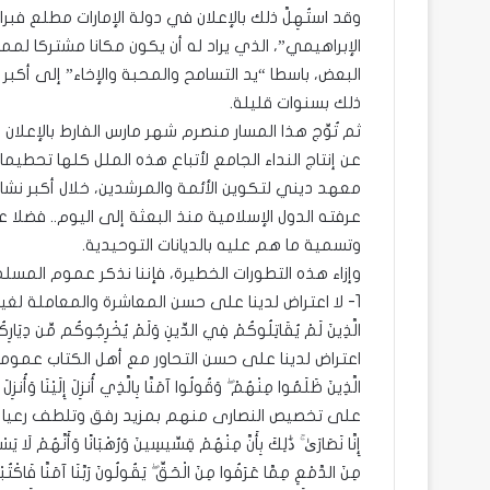
وقد استُهِلَّ ذلك بالإعلان في دولة الإمارات مطلع فبرا
الإبراهيمي”، الذي يراد له أن يكون مكانا مشتركا ل
البعض، باسطا “يد التسامح والمحبة والإخاء” إلى أكب
ذلك بسنوات قليلة.
ثم تُوِّج هذا المسار منصرم شهر مارس الفارط بالإع
عن إنتاج النداء الجامع لأتباع هذه الملل كلها تحطي
معهد ديني لتكوين الأئمة والمرشدين، خلال أكبر نشاط
عرفته الدول الإسلامية منذ البعثة إلى اليوم.. فضل
وتسمية ما هم عليه بالديانات التوحيدية.
وإزاء هذه التطورات الخطيرة، فإننا نذكر عموم المسلم
1- لا اعتراض لدينا على حسن المعاشرة والمعاملة لغير الم
الَّذِينَ لَمْ يُقَاتِلُوكُمْ فِي الدِّينِ وَلَمْ يُخْرِجُوكُم مِّن دِيَارِكُم
اعتراض لدينا على حسن التحاور مع أهل الكتاب عموما، لقوله تعالى: (
الَّذِينَ ظَلَمُوا مِنْهُمْ ۖ وَقُولُوا آمَنَّا بِالَّذِي أُنزِلَ إِلَيْنَا وَأُن
على تخصيص النصارى منهم بمزيد رفق وتلطف رعيا لقوله تعالى: (وَلَ