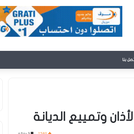
تصل بنا
الأذان وتمييع الديانة
1٬560
3 دقائق