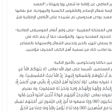
ير الماضي عن إقامة ما سُمي زورا وبهتانا بـ”المعبد
ممارسة شعائر الإسلام والطقوس الكنسية واليهودية، مع بعضها
ر معبد بوذي هندوسي تم تشييده على الأراضي الإماراتية قبل
لان في المملكة المغربية -على وقع أنغام الموسيقى الصاخبة-
ما للحدود العقدية بينها.. والمؤسف حقا أن يتم ذلك في
 رسمي للهزء بالدين وتدنيس الشعائر والاستهانة بالمشاعر
ا عما صاحب ذلك من تسمية أهل الكتاب المحرف مؤمنين،
ين حكاما ومحكومين، بالأمور التالية؛
سلمين، تأسيسا على قول الله تعالى: (لا يَنْهَاكُمُ اللَّهُ عَنِ
ْ أَن تَبَرُّوهُمْ وَتُقْسِطُوا إِلَيْهِمْ ۚ إِنَّ اللَّهَ يُحِبُّ الْمُقْسِطِينَ)، ولا
وَلَا تُجَادِلُوا أَهْلَ الْكِتَابِ إِلَّا بِالَّتِي هِيَ أَحْسَنُ إِلَّا
زِلَ إِلَيْكُمْ وَإِلَٰهُنَا وَإِلَٰهُكُمْ وَاحِدٌ وَنَحْنُ لَهُ مُسْلِمُونَ)، ولا نعترض
تَجِدَنَّ أَقْرَبَهُم مَّوَدَّةً لِّلَّذِينَ آمَنُوا الَّذِينَ قَالُوا
إِنَّا نَصَارَىٰ ۚ ذَٰلِكَ بِأَنَّ مِنْهُمْ قِسِّيسِينَ وَرُهْبَانًا وَأَنَّهُمْ لَا يَسْتَكْبِرُونَ (82) وَإِذَا سَمِعُوا مَا أُنزِلَ إِلَى الرَّسُولِ تَرَىٰ أَعْيُنَهُمْ تَفِيضُ
مِنَ الدَّمْعِ مِمَّا عَرَفُوا مِنَ الْحَقِّ ۖ يَقُولُونَ رَبَّنَا آمَنَّا فَاكْتُبْنَا مَعَ الشَّاهِدِينَ (83) وَمَا لَنَا لَا نُؤْمِنُ بِاللَّهِ وَمَا جَاءَنَا مِنَ الْحَقِّ