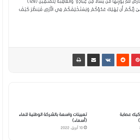
الرسل؛ (قَالَ مُوسَىٰ لِقَوْمِهِ اسْتَعِينُوا بِاللَّهِ وَاصْبِرُوا ۖ إِنَّ الْأَرْضَ لِلَّهِ يُورِثُهَا مَن يَشَاءُ مِنْ عِبَادِهِ ۖ وَالْعَاقِبَةُ لِلْمُتَّقِينَ (128)
 عَسَىٰ رَبُّكُمْ أَن يُهْلِكَ عَدُوَّكُمْ وَيَسْتَخْلِفَكُمْ فِي الْأَرْضِ فَيَنظُرَ كَيْفَ
بينتيريست
مشاركة عبر البريد
طباعة
يك عصابة
تعيينات واسعة بالشركة الوطنية للماء
(أسماء)
10 أبريل، 2022