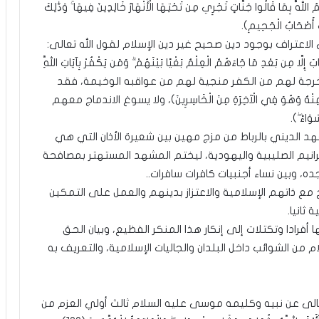
ِلَنَا رَبُّنَا مَعَ الْقَوْمِ الصَّالِحِينَ (84) فَأَثَابَهُمُ اللَّهُ بِمَا قَالُوا جَنَّاتٍ تَجْرِي مِن تَحْتِهَا الْأَنْهَارُ خَالِدِينَ فِيهَا ۚ وَذَٰلِكَ
الاعتراف بوجود دين صحيح غير دين الإسلام لقول الله تعالى:
َابَ إِلَّا مِن بَعْدِ مَا جَاءَهُمُ الْعِلْمُ بَغْيًا بَيْنَهُمْ ۗ وَمَن يَكْفُرْ بِآيَاتِ اللَّهِ
 ظنونهم مخرجة لهم من الكفر منجية لهم من عواقبه الوخيمة، فقد
بَلَ مِنْهُ وَهُوَ فِي الْآخِرَةِ مِنَ الْخَاسِرِينَ)، ولا يسوغ الاندماج معهم
َاءً ۖ).
لمعهد الديني بالرباط من مزج مهين بين شعيرة الأذان التي هي
رانيم الصليبية واليهودية، ليختم المشهد المستهتر بمصافحة
، وبين نساء أجنبيات كافرات سافرات..
لح مع ذاتهم الإسلامية والاعتزاز بدينهم والعمل على التمكين
ثانيا.
أفرادا وتكتلات إلى إنكار هذا المنكر الفظيع، وبيان الحق
ن الشوائب داخل البلدان والجاليات الإسلامية، والتعريف به
عالى عن نبيه وكليمه موسى عليه السلام ثالث أولي العزم من