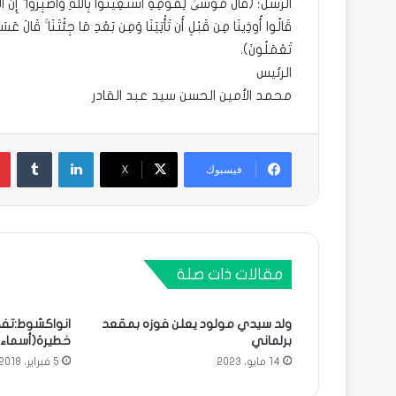
قَالُوا أُوذِينَا مِن قَبْلِ أَن تَأْتِيَنَا وَمِن بَعْدِ مَا جِئْتَنَا ۚ قَالَ
تَعْمَلُونَ).
الرئيس
محمد الأمين الحسن سيد عبد القادر
لينكدإن
فيسبوك
X
مقالات ذات صلة
ولد سيدي مولود يعلن فوزه بمقعد
انواكشوط:تفك
برلماني
خطيرة(أسماء)
14 مايو، 2023
5 فبراير، 2018