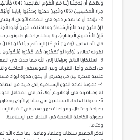
وَنَطْمَعُ أَن يُدْخ
جَزَاءُ الْمُحْسِنِينَ (85) وَالَّذِينَ كَفَرُوا وَكَذَّبُوا بِآيَاتِنَا أُولَٰئِكَ أَصْحَابُ الْجَحِيمِ).
2- نؤكد أن ما تقدم ذكره في النقطة الأولى لا يعني 
(إِنَّ الدِّينَ عِندَ اللَّهِ الْإِسْلَامُ ۗ وَمَا اخْتَلَفَ الَّذِينَ أُوتُوا الْكِت
فَإِنَّ اللَّهَ سَرِيعُ الْحِسَابِ)، ولا يستلزم اعتبار
قال الله تعالى: (وَمَن يَبْتَغِ غَيْرَ الْإِسْلَامِ دِينًا فَلَن يُقْ
لقوله تعالى: (وَدُّوا لَوْ تَكْفُرُونَ كَمَا كَفَرُوا فَتَكُونُونَ سَو
3- استنكارنا البالغ وبراءتنا إلى الله مما حدث في ا
من اعظم وأجل القربات وبين الموسيقى الصاخبة والت
علنية منكرة بين من يفترض أن يكون قدوة لرواد مسجده
4- دعوتنا لقادة الدول الإسلامية إلى مزيد من التصا
له ومناصرته في أوطانهم أولا، ثم في المحافل الدولية 
5- دعوتنا لعلماء المسلمين في مشارق الأرض ومغاربها 
بصراحة واعتدال، ومواصلة جهودهم في تنقية الإسلام م
بصورته الكاملة الناصعة في البلدان غير الإسلامية.
وختاما؛
نذكر الجميع سلطات وعلماء وعامة.. بما حكاه الله ت