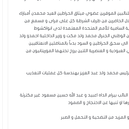
لنائبين الموقرين عضوي ميثاق الحراطين العيد محمدن أمبارك
ذلال الحاضرين من طرف الشرطة كل على مراى و مسمع من
ة السامية للأمم المتحدة المعتمدة لدى انواكشوط
من الوطني الجنرال محمد ولد مكت و وزير الداخلية احمدو ولد
ى سحق الحراطين و السود بدءاً بالمناضلين الانعتاقيين
لعبودية و العنصرية اللتين يرزح تحتهما الموريتانيون من
ة للرئيس محمد ولد عبد العزيز بهندسة كل عمليات التعذيب
النائب بيرام الداه اعبيد و عبد الله حسين مسعود غير مكترثة
ارها او ثنيها عن الاحتجاج و الصمود
 و المزيد من التضحية و التحمل و الصبر