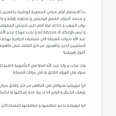
بدأ الاعتصام امام مباني الجمعية الوطنية بكلمتين ل
و محمد أمبارك. القمع الوحشي و محاولة إهانة و ا
نواب الشعب و كذلك ايضا امام اعين ممثلي المفوضي
و ليس بالإمكان الا ملاحظة انه و تحت عهدة مدير الأ
عبد الله تحولت الشرطة الى مليشيات اجرامية تهدف ال
السلميين الذين يكافحون من اجل القضاء على ظاهرتي ا
أصول إفريقية
ولد مكت و ولد عبد الله امتازا في المأمورية الثاني
سواء في الهواء الطلق او في زنزانات الشرطة
ايرا موريتانيا ستواصل في التظاهر من اجل إطلاق سراح 
بإرهاب الجنرال و الوزير الذي يراد منه إسكاتها او انكس
ايرا موريتانيا تدعو مناضليها و مناضلاتها للتعبئة اكثر