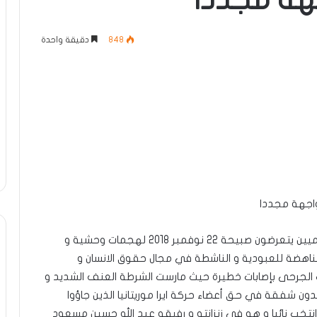
جهة مجددا
848
دقيقة واحدة
واجهة مجددا
مرة اخرى مناضلي و مناضلات الحركة الانعتاقية السلميين يتعرضون صبيحة 22 نوفمبر 2018 لهجمات وحشية و
مناهضة للعبودية و الناشطة في مجال حقوق الانسان و
 صفوفها عشرات الجرحى بإصابات خطيرة حيث مارست الشرطة العنف الشديد و
بدون شفقة في حق أعضاء حركة ايرا موريتانيا الذين جاؤوا
 انتخب نائبا و هو في زنزانته و رفيقه عبد الله حسين مسعود