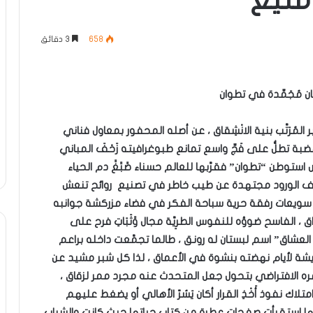
منيغ
658
3 دقائق
 مُجَمِّدة في تطوان
 المُرَتَّب بنية الانْشِقاق ، عن أصله المحفور بمعاول فناني
فة هضبة تطلُّ على فَجِّ واسع تمانع طبوغرافيته زَحْفَ المباني
وطن “تطوان” فقرَّبها للعالم حسناء صََبََغََ دم الحياء
أصناف الورود مجتهدة عن طيب خاطر في تصنيع روائح تنعش
سويعات رفقة حرية سباحة الفكر في فضاء مزركشة جوانبه
 الفاسح ضوؤه للنفوس الطرِيَّة مجال وََثَبَاتِ فرح على
شاق” اسم لبستان له رونق ، طالما تجمَّعت داخله براعم
يشة لأيام نهضته بنشوة في الأعماق ، لذا كل شبر مشيد عن
ره الافتراضي بتحول جعل المتحدث عنه مجرد ممر لزقاق ،
اك نفوذ أَخْذِ القرار أكان يَسُرّ الأهالي أو يضغط عليهم
مها استقرأت صفحات عطرة من كتاب حياتها حيث كانت والشباب