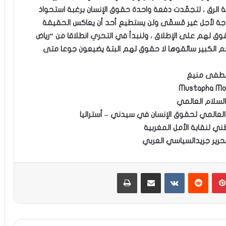
الرق ، لتجمَّدت دفعة واحدة حقوق الإنسان برغبة استحواذ
جة لأجل غير مُسمَّى ولن يستطيع أحد أن يعاكس الحقيقة
وق لهم على الإطلاق ، ولنبدأ في التحري انطلاقا من “رياض
حجم الكبير سائقوها لا حقوق لهم البتة يضيعون جوعا متى
طفى منيغ
Mustapha Mo
لسلام العالمي
لعالمي لحقوق الإنسان في سيدني – أستراليا
طني لنقابة الأمل المغربية
حرير جريد
السياسي العربي
بينتيريست
مشاركة عبر البريد
طباعة