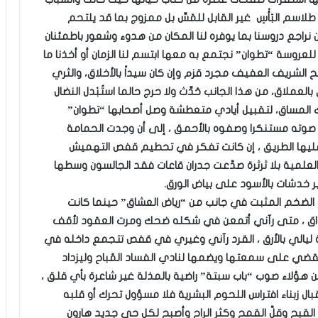
طلاسم البَأْسِ غير القابل للمَسِّ بل ممزوج بما قد يلتحم
نراجع دروسنا بما يوفره لنا المكان من هدوء وشعور باطمئنان
روسة “تطوان” نجتمع به معها ابتسم لنا الزمان أو أخذنا ما
بح الشريف العفيف مجرد قزم وإن كان سيداً بالأخلاق، والثري
عملاق، من هذا الجانب حَدِّث ولا حرج حالما استُبْدل النضال
ذاك المساق، لتقبيل أيادي متعطشة وصل أصحابها “تطوان”
ء صوته مستنكرا وصفوه بالأحمق ، إلى أن وجدت الحمامة
يسد عليها الطريق ، إن كانت تفكر في تحطيم قفص التهميش
علمية بلا ثرثرة صدَّعت جدران قاعات فقد الجالسون وسطها
خدشات بالأسود على بياض الورق.
الضخم المثبت في جانب من “رياض العشاق” حينما كانت
اق ، متى رآني أتمعن في شكله ضحك ومرت العقود لأقف
ليالي بالأرق ، القرد رآني وغيري في قفص تتجمع داخله في
يقضي على سمعتها ويضمها لنادي الفساد المُباح وليزداد
 هؤلاء صوب “باب سبتة” راضية بالمذلة غير شاعرة بأي قلق ،
 زبناء افتراس اللحوم البشرية فلا مسؤول تحرك أو قلبه
َّج القبح وقلَّ القمح وكثر الراح وأصبح لكل حي جديد هارون