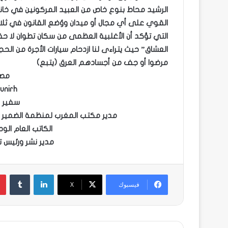
الرشيد محاط بنوع خاص من العبيد المركونين في خانة 
القوي على أي مجال أو ميدان ووُضع القانون في ثلا
التي تؤكد أن الأغلبية العظمى من سكان تطوان لا حق
العشاق” حيث يتراءى لنا ازدحام سيارات الأجرة من ال
مرضوا أو جف من أجسادهم العرق (يتبع)
مص
unirh
سفير ا
مدير مكتب المغرب لمنظمة الضمير ا
الكاتب العام الو
مدير نشر ورئيس ت
لينكدإن
فيسبوك
X