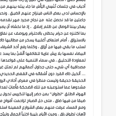
أحباب في جلسات تُنْسِي اليَأْسَ ما جاء يبثه بينهم من 
بالإحساس لدى بعض الناس فينزاح عنهم الضيق . ونحن 
جاعلين ما قد نحصل عله من نجاح مجرد مهر نقدمه للع
يعكر بيننا الوصال عن ظلم إملاق ، إذ ما نخشاه أن يص
بما اكتنزه عن حرام يحظى بالاحترام ويوصف عن نفاق بال
بالاسترزاق ، أمام امتعاض أغلبية يسخر من مطالبها 
لسلب ما بقي فيها من أرزاق ، وكلما رفع أحد الشرفا
البيضاء نفسها بلا ريش عارية تتقاذفها ألْسُنٌ بما 
لمعاودة التحليق ، في سماء التنمية على قواعدها ال
مصداقية أي شيء حتى جداول أعمالهم لم تمثل غير 
… أتخيل ذاك القرد دون أشقائه في القفص الحديدي 
الحديقة حديقة وليست منظرا في معرض أحادي الرو
مشدوها عما استوعبته من تلك الضحكة فأُصابُ لعدة 
الهواء الطلق “تطوان” بمن حضر إليها لتكريس تحول 
ضيقا من فيها ضاق ، متى حل الصباح تزاحمت أفواج من
ومع المساء عرفت منهم بعض الشوارع المعينة استقبال
لآهات تطوان راق ، ومرت الأيام رتيبة اختبأ الجمال وتبر