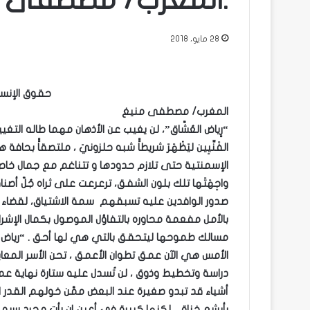
.المغرب/ مصطفى 
28 مايو، 2018
حقوق الإنسان
المغرب/ مصطفى منيغ
“رٍياض العُشَّاق”، لن يغيب عن الأذهان مهما طاله التغيير
الفَنِّيِين ليَظْهَرَ شريطاًً شبه حلزونيَ ، ملتصقاًً بحا
الإسمنتية حتى تلازم حدودها و تتناغم مع جمال خاص است
واجِهَتَها تلك بلون الشفق، ترعرعت على ثراه جُلّ 
صدور الوافدين عليه تسبقهم سمة الاشتياق، لقضاء 
بالأمل مفعمة محاوره بالتفاؤل الموصول بكمال الإشراق ،
مسالك طموحها ليتحقق بالتي هي لها أحق . “رياض الع
الأمس هي الآن عمق تطوان الأعمق ، تحن الأسر المعا
دراسة وتخطيط وذوق ، لن تُسدل عليه ستارة نهاية عم
أشياء قد تبدو صغيرة عند البعض ممَّن خولهم القدر امتل
بأبشع خناق ، لكنها كبيرة في أعين إن رأت مجرد رس