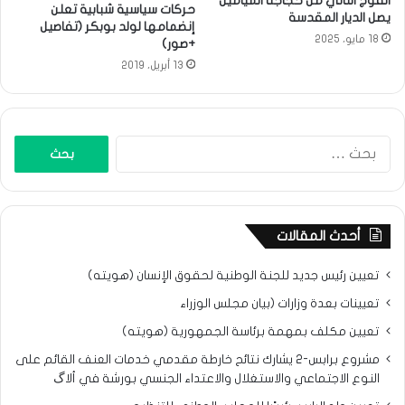
الفوج الثاني من حجاجنا الميامين
حركات سياسية شبابية تعلن
يصل الديار المقدسة
إنضمامها لولد بوبكر (تفاصيل
18 مايو، 2025
+صور)
13 أبريل، 2019
البحث
عن:
أحدث المقالات
تعيين رئيس جديد للجنة الوطنية لحقوق الإنسان (هويته)
تعيينات بعدة وزارات (بيان مجلس الوزراء
تعيين مكلف بمهمة برئاسة الجمهورية (هويته)
مشروع برابس-2 يشارك نتائح خارطة مقدمي خدمات العنف القائم على
النوع الاجتماعي والاستغلال والاعتداء الجنسي بورشة في ألاگ