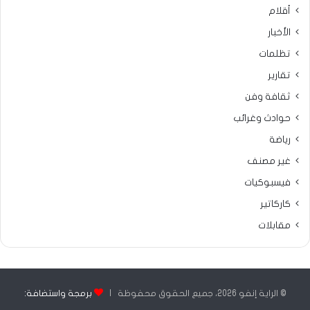
أقلام
الأخبار
تظلمات
تقارير
ثقافة وفن
حوادث وغرائب
رياضة
غير مصنف
فيسبوكيات
كاركاتير
مقابلات
© الراية إنفو 2026، جميع الحقوق محفوظة |
برمجة واستضافة: