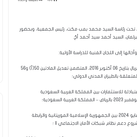
ين، تحت رئاسة السيد محمد بمب مكت، رئيس الجمعية، وبحضور
برلمان، السيد أحمد سيد أحمد أجّ.
أحالها إلى اللجان الفنية للدراسة الأولية:
-مشروع قانون يتعلق بالبروتوكولين الموقعين بمونتريال بتاريخ 06 أكتوبر 2016، المتضمن تعديل المادتين 50(أ) و56
بادلة للاستثمارات بين المملكة العربية السعودية
-مشروع قانون يتعلق باتفاق تمويل موقع بتاريخ 22 مايو 2024 بين الجمهورية الإسلامية الموريتانية والرابطة
ع دعم نظام شبكات الأمان الاجتماعي II ؛