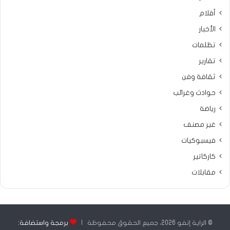
أقلام
الأخبار
تظلمات
تقارير
ثقافة وفن
حوادث وغرائب
رياضة
غير مصنف
فيسبوكيات
كاركاتير
مقابلات
© الراية إنفو 2026، جميع الحقوق محفوظة |
برمجة واستضافة: