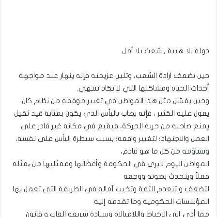
دولة بلا هيبة , شعبٌ بلا أمل
حين تضعف ارادة الشعب، وتلين عزيمته فإنه ينهار عند مواجهة
أحداث الحياة ومشاكلها التي لا تكاد تنتهي.
وحين يفشل مثل هذا المواطن في تغيير موقفه من نظام كان
يعول عليه الكثير ، فإنه يصاب باليأس الذي يكون بمثابة قيد ثقيل
يمنع صاحبه من حرية الحركة، فيقبع في مكانه غير قادر على
العمل والاجتهاد؛ لتغيير واقعه؛ بسبب سيطرة اليأس على نفسه،
وتشاؤمه من كل ما هو قادم،
المواطن اليوم لايري في الحكومة وأعضائها وممثليها من یمثله
فعلاً ويتحدث بصوته ووجعه
لتضعف و تنعدم الثقة وتخيب آماله في الطريقة التي تعمل بها
المؤسسات الحكومية وما تقدمه إليه
مما أدى إلى الإحباط واللامبالاة وسيادة شريعة الغاب و قانون