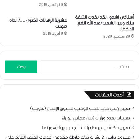
9 نوفمبر، 2019
أستاذي اشدو ..لقد بعُدت الشقة
عشرية الرهانات الكبرى…./ الداه
بينك وبين الشعب/عبد الله اتفغ
صهيب
المخطار
9 أبريل، 2019
29 سبتمبر، 2020
البحث
عن:
أحدث المقالات
تعيين رئيس جديد للجنة الوطنية لحقوق الإنسان (هويته)
تعيينات بعدة وزارات (بيان مجلس الوزراء
تعيين مكلف بمهمة برئاسة الجمهورية (هويته)
مشروع برابس-2 يشارك نتائح خارطة مقدمي خدمات العنف القائم على