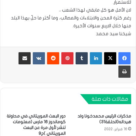
للاستمرار.
لان الأمل هو كل مابقي لهذا الشعب ،
رغم كثرة المحن والابتلاءات والمصائب، وما أكثر ما حلّ بهذا البلد
منها خلال الاربع سنوات الأخيرة.
شيخنا سيد محمد
لينكدإن
بينتيريست
مشاركة عبر البريد
طباعة
مقالات ذات صلة
مذكرات الرئيس محمدخونا ولد
دور البعث الموريتاني في محاولة
هيداله(الحلقة31)
كوماندوز 16 مارس (معلومات
تنشر لأول مرة عن البعث
16 فبراير، 2022
الموريتاني )ح9