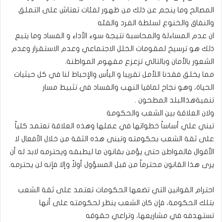
المصالح وما ينجم عن ذلك من ظهور لفئات تعتاش على التملق
والنفاق والخنوع لسلطة الفرد والفئه
ان عدم المساءلة والمحاسبة نتيجة سوء الأداء و الفساد وما يتبع
ذلك هو ترسيخ لمقومات الخلل الاجتماعي وعدم الاستقرار وعدم
الشعور بالأمان وبالتالي تزعزع مفهوم المواطنة.
مما يخلق فقدنا اللأمل تقريبا و اليأس والإحباط لنا في كل حيثيات
الحياة، وهو نجاح لمافيا النهب والفساد في تثبيط مسار
تنميةهذاالبلد المطحون .
ولان العلاقة بين الشعب والحكومة
تبني علي أساساً خطواتها في عملها وهذه العلاقة تعتمد كلياً
على ثقة الشعب بحكومته وتبنى هذه الثقة من خلال الأفعال لا
الأقوال فالمواطن حتى يؤمن بقانون ما ليطبقه ويحترمه لابد له أن
يرى هذا القانون محترماً من قبل المسؤول أولاً وإلا فإنه لن يحترمه.
احترام القوانين التي تضعها الحكومات تعتمد على ثقة الشعب
بتلك الحكومة، فإن كان الشعب ينظر لحكومته على أنها
تستهدفه في مشاريعها، وتراعي حقوقه