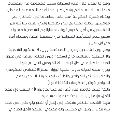
وهو ما انعدم خلال هذه السنوات بسبب مجموعة من المعطيات
منها الفساد المتفاقم بشكل كبير مما أعدم الثقة عند المواطن
وبذلك خسرت الحكومة أهم عامل يساعدها في التعاطي مع
مواطنيها كذلك المشاريع التي تطرحها والتي يعبث بها ثلة من
المفسدين من أجل تكديس ثروات لحساباتهم الشخصية مما ولد
شعور عدم الطمأنينة للمواطن في مستقبل افضل وفقدان أمل
في اي تغيير
وهو يرى الفاسدين وعرابي الخصخصة ووزراء لا يملكون الشعبية
ولا الشرعية بالمناصب خارج السجون ويرى القلق المزمن في عيون
الصغار والكبار على حال البلد بتلك الفوضى التي نعيشها
ويري هيبة الدولة يدوس عليها الوزراء العجز الاقتصادي الحكومي
والعجز الشرائي للمواطن والظرائب المبتكرة ليلاً لكي يدفع
المواطن فواتير الحكومات الفاشلة نهاراً .
ولكن مهما حاولتم قتل الأمل فنا عبثا تحاولون لأن الشعب وإن فقد
الأمل، فإنه لن يترك البحث عنه والتمسك به
فهذا الشعب متطلع بشغف إلى إنجاز أو انتصار ولو حتى في لعبة
كرة قدم… ونيل أي مكسب ولو معنوي، يمنحه الأمل الضروري