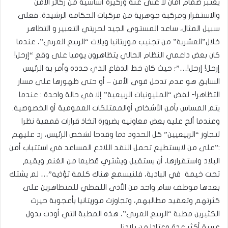
يعتبر صمام أمان لا غنى عنه وركيزة أساسية من ركائز الأمن
والاستقرار ومركبة جوهرية من مركبات الحكامة الرشيدة. فعلى
سبيل المثال، ساعد المستوى الجيد لحريتي التعبير و التظاهر
خلال”العشرية” من تجنيب موريتانيا ويلات “الربيع العربي”، عندما
كان بعض داعمي النظام الحالي يتظاهرون يوميا على وقع “إرحل!
إرحل! إرحل!…”؛ حيث كان خط الدفاع الذي حدده وأمر به الرئيس
السابق هو عدم تدخل قوى الأمن – أو حتى ظهورها على مسار
التظاهر!- لفض “المليونيات الربيعية” إلا في حالة واحدة : عندما
يتم المساس بأمن الأشخاص أوالممتلكات العمومية أو الخصوصية.
وعندما ألح عليه بعض معاونيه بضرورة اتخاذ قرارات قمعية نظرا
لتجاوز “الربيعيين” كل الحدود ذما وقدحا لشخص الرئيس، رد عليهم
:”على من لايستطيع تحمل النقد اللاذع المساعد في استتباب أمن
البلاد واستقرارها، أن يستقيل ويشتري قطيعا من الغنم ويقيم
تحت خيمة في البادية، فلنيسمع هناك كلمة تؤذيه”… لم يشتك
بعدها موظف سام واحد من الأذى اللفظي للمتظاهرين على
كثرتهم وتعقيد مطالبهم، وتجاوزت موريتانيا بأعجوبة حيرت
الكثيرين مطبة “الربيع العربي”، هذه المطبة التي أودت بدول
عربية أكثر عدة وعتادا من بلادنا.