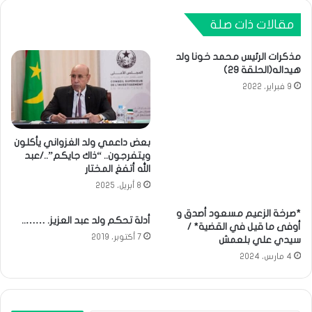
مقالات ذات صلة
مذكرات الرئيس محمد خونا ولد
هيداله(الحلقة 29)
9 فبراير، 2022
بعض داعمي ولد الغزواني يأكلون
ويتفرجون.. “ذاك جايكم”../عبد
الله أتفغ المختار
8 أبريل، 2025
*صرخة الزعيم مسعود أصدق و
أدلة تحكم ولد عبد العزيز. ……..
أوفى ما قيل في القضية* /
7 أكتوبر، 2019
سيدي علي بلعمش
4 مارس، 2024