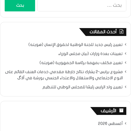
البحث
عن:
أحدث المقالات
تعيين رئيس جديد للجنة الوطنية لحقوق الإنسان (هويته)
تعيينات بعدة وزارات (بيان مجلس الوزراء
تعيين مكلف بمهمة برئاسة الجمهورية (هويته)
مشروع برابس-2 يشارك نتائح خارطة مقدمي خدمات العنف القائم على
النوع الاجتماعي والاستغلال والاعتداء الجنسي بورشة في ألاگ
تعيين ولد الرايس رئيسًا للمجلس الوطني للتنظيم
الأرشيف
أغسطس 2026