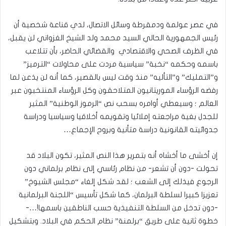
في عصر عولمة ودمقرطة وسائل الاتصال، لدي قناعة شخصية أن
رئيس الجمهورية الحالي السيد محمد ولد الشيخ الغزواني لن يقبل،
في الظرف الصحي والاقتصادي والقضائي الحاضر، بأن تتلاعب
باسمه وحكمه “نخبة” سياسية مردت على محاولات “الترميز”
و”التمليك” و”التأليه” منذ وقت ليس بالقصير، كما أنه لن يذعن لما
رفضه الرؤساء الموريتانيون المتلاحقون وكل الرؤساء المنتخبون عبر
العالم ؛ وسيعطي أوامره بسحب نص “الرموز الوطنية” المثير
للجدل بغية مراجعته إملائيا وتقويمه أخلاقيا وسياسيا ودراسة
جدوائيته القانونية دراسة متأنية وبروح الإجماع…
إن أخشى ما أخشاه أنه بتمرير هذا النص المثير، تكون البلاد قد
تحولت -دون أن تشعر- من نظام رئاسي إلى نظام برلماني دون
الرجوع فيذلك إلى الشعب ؛ لقد شكل إلغاء “مجلس الشيوخ”
تعزيزا كبيرا لسلطة البرلمان، كما شكل تأسيس “اللجنة البرلمانية
-دون تدخل من السلطة التنفيذية حسب الناطقين باسمها!…-
خطوة ثانية على طريق “برلمنة” نظام الحكم في البلاد. وبتشكيل