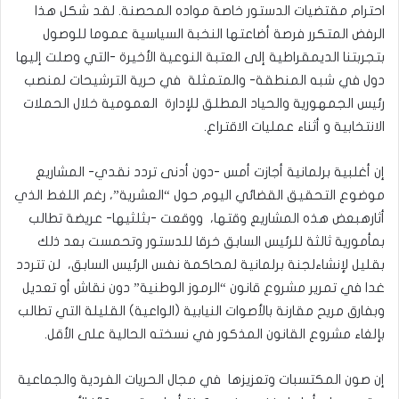
احترام مقتضيات الدستور خاصة مواده المحصنة. لقد شكل هذا
الرفض المتكرر فرصة أضاعتها النخبة السياسية عموما للوصول
بتجربتنا الديمقراطية إلى العتبة النوعية الأخيرة -التي وصلت إليها
دول في شبه المنطقة- والمتمثلة في حرية الترشيحات لمنصب
رئيس الجمهورية والحياد المطلق للإدارة العمومية خلال الحملات
الانتخابية و أثناء عمليات الاقتراع.
إن أغلبية برلمانية أجازت أمس -دون أدنى تردد نقدي- المشاريع
موضوع التحقيق القضائي اليوم حول “العشرية”، رغم اللغط الذي
أثارهبعض هذه المشاريع وقتها، ووقعت -بثلثيها- عريضة تطالب
بمأمورية ثالثة للرئيس السابق خرقا للدستور وتحمست بعد ذلك
بقليل لإنشاءلجنة برلمانية لمحاكمة نفس الرئيس السابق، لن تتردد
غدا في تمرير مشروع قانون “الرموز الوطنية” دون نقاش أو تعديل
وبفارق مريح مقارنة بالأصوات النيابية (الواعية) القليلة التي تطالب
بإلغاء مشروع القانون المذكور في نسخته الحالية على الأقل.
إن صون المكتسبات وتعزيزها في مجال الحريات الفردية والجماعية