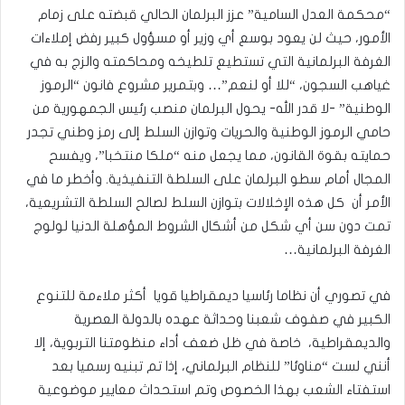
“محكمة العدل السامية” عزز البرلمان الحالي قبضته على زمام
الأمور، حيث لن يعود بوسع أي وزير أو مسؤول كبير رفض إملاءات
الغرفة البرلمانية التي تستطيع تلطيخه ومحاكمته والزج به في
غياهب السجون، “للا أو لنعم”… وبتمرير مشروع فانون “الرموز
الوطنية” -لا قدر الله- يحول البرلمان منصب رئيس الجمهورية من
حامي الرموز الوطنية والحريات وتوازن السلط إلى رمز وطني تجدر
حمايته بقوة القانون، مما يجعل منه “ملكا منتخبا”، ويفسح
المجال أمام سطو البرلمان على السلطة التنفيذية. وأخطر ما في
الأمر أن كل هذه الإخلالات بتوازن السلط لصالح السلطة التشريعية،
تمت دون سن أي شكل من أشكال الشروط المؤهلة الدنيا لولوج
الغرفة البرلمانية…
في تصوري أن نظاما رئاسيا ديمقراطيا قويا أكثر ملاءمة للتنوع
الكبير في صفوف شعبنا وحداثة عهده بالدولة العصرية
والديمقراطية، خاصة في ظل ضعف أداء منظومتنا التربوية، إلا
أنني لست “مناوئا” للنظام البرلماني، إذا تم تبنيه رسميا بعد
استفتاء الشعب بهذا الخصوص وتم استحداث معايير موضوعية