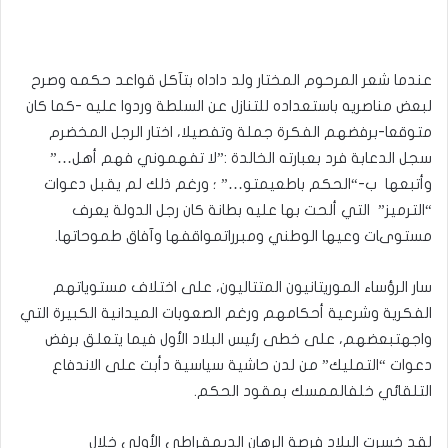
عندما شعر المرحوم المختار ولد داداه بتآكل قواعد حكمه وصرح
لبعض مناصريه باستعداده للتنازل عن السلطة وردوا عليه -كما كان
متوقعا-برفضهم الفكرة جملة وتفصيلا، اختار الرجل المخضرم
سجل الدعابة فرد بعبارته الخالدة :”لا تفهموني فهم أهل…”
وأتبعها ب-“الحكم باطعيمتو…” ؛ ورغم ذلك لم يقبل دعوات
“الترميز” التي ألحت بها عليه بطانة كان رجل الدولة يعرف
مستوىات وعيها الوطني ومبرراتمواقفها وآفاق طموحاتها.
سار الرؤساء الموريتانيون المتتاليون، على اختلاف مستوياتهم
الفكرية وشرعية أحكامهم ورغم الصعوبات الميدانية الكبيرة التي
واجهتبعضهم، على خطى رئيس البلاد الأول فيما يتعلق برفض
دعوات “التمليك” من لدن حاشية سياسية دأبت على الاندفاع
التلقائي خلفالممسك بمقود الحكم.
لقد خسرت البلاد فرصة الرهان الديمقراطي الأولى خلال