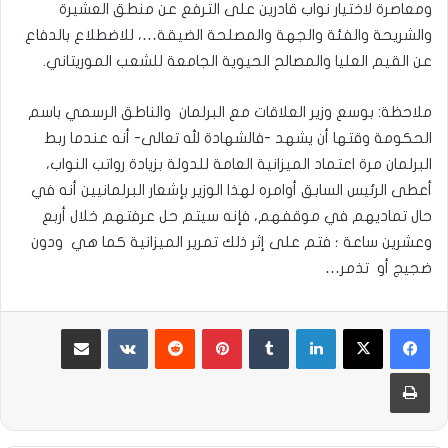
ومعاصرة لاختيار نواب قادرين على الترفع عن منطق العشيرة
والشريحة والفئة والجهة والمصلحة الضيقة…، للاضطلاع بالدفاع
عن القيم العليا والمصالح الحيوية الجامعة للشعب الموريتاني.
ملاحظة: بوسع وزير العلاقات مع البرلمان والناطق الرسمي باسم
الحكومة وقتها أن يشهد -فالشهادة لله تعالى- أنه عندما ربط
البرلمان مرة اعتماد الميزانية العامة للدولة بزيادة رواتب النواب،
أعطى الرئيس السابق أوامره لهذا الوزير بإشعار البرلمانيين أنه في
حال تماديهم في موقفهم، فإنه سيتم حل عرفتهم خلال أربع
وعشرين ساعة ؛ فتم على إثر ذلك تمرير الميزانية كما هي ودون
ضجيج أو تذمر…
لينكدإن
بينتيريست
مشاركة عبر البريد
طباعة