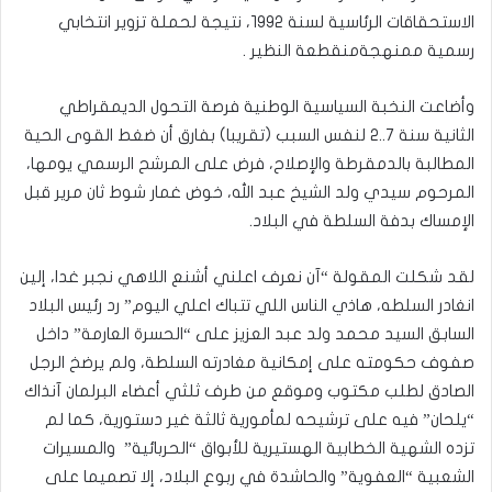
الاستحقاقات الرئاسية لسنة ١٩٩٢، نتيجة لحملة تزوير انتخابي
رسمية ممنهجةمنقطعة النظير .
وأضاعت النخبة السياسية الوطنية فرصة التحول الديمقراطي
الثانية سنة ٧..٢ لنفس السبب (تقريبا) بفارق أن ضغط القوى الحية
المطالبة بالدمقرطة والإصلاح، فرض على المرشح الرسمي يومها،
المرحوم سيدي ولد الشيخ عبد الله، خوض غمار شوط ثان مرير قبل
الإمساك بدفة السلطة في البلاد.
لقد شكلت المقولة “آن نعرف اعلني أشنع اللاهي نجبر غدا، إلين
انغادر السلطه، هاذي الناس اللي تتباك اعلي اليوم” رد رئيس البلاد
السابق السيد محمد ولد عبد العزيز على “الحسرة العارمة” داخل
صفوف حكومته على إمكانية مغادرته السلطة، ولم يرضخ الرجل
الصادق لطلب مكتوب وموقع من طرف ثلثي أعضاء البرلمان آنذاك
“يلحان” فيه على ترشيحه لمأمورية ثالثة غير دستورية، كما لم
تزده الشهية الخطابية الهستيرية للأبواق “الحربائية” والمسيرات
الشعبية “العفوية” والحاشدة في ربوع البلاد، إلا تصميما على