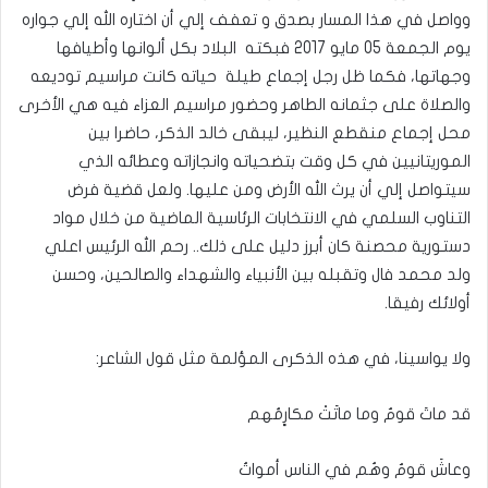
وواصل في هذا المسار بصدق و تعفف إلي أن اختاره الله إلي جواره
يوم الجمعة 05 مايو 2017 فبكته البلاد بكل ألوانها وأطيافها
وجهاتها، فكما ظل رجل إجماع طيلة حياته كانت مراسيم توديعه
والصلاة على جثمانه الطاهر وحضور مراسيم العزاء فيه هي الأخرى
محل إجماع منقطع النظير، ليبقى خالد الذكر، حاضرا بين
الموريتانيين في كل وقت بتضحياته وانجازاته وعطائه الذي
سيتواصل إلي أن يرث الله الأرض ومن عليها. ولعل قضية فرض
التناوب السلمي في الانتخابات الرئاسية الماضية من خلال مواد
دستورية محصنة كان أبرز دليل على ذلك.. رحم الله الرئيس اعلي
ولد محمد فال وتقبله بين الأنبياء والشهداء والصالحين، وحسن
أولائك رفيقا.
ولا يواسينا، في هذه الذكرى المؤلمة مثل قول الشاعر:
قد ماتَ قومٌ وما ماتَتْ مكارٍمُهم
وعاشَ قومٌ وهُم في الناس أمواتُ