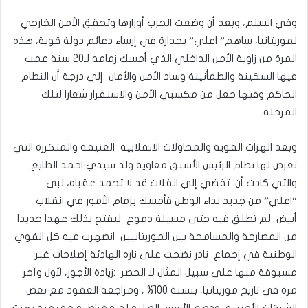
وفي السلم، وبعد أن وضعت الحرب أوزارها وتحقق الأمن الخارجي
لموريتانيا، ساهم” اعلي” بجدارة في إرساء دعائم دولة قوية، هذه
المرة من زاوية الأمن الداخلي الذي أمسك زمامه لـ20 سنة عمت
فيها السكينة والطمأنينة وساد الأمن والأمان إلى درجة أن النظام
الحاكم وقتها جعل من مكسبي الأمن والاستقرار شعارا لتلك
المرحلة.
وبعد الهزات القوية والمحاولات الانقلابية العنيفة والمتكررة التي
تعرض لها نظام الرئيس الأسبق معاوية ولد سيدي احمد الطايع
والتي كادت أن تفضي إلي انفلات قد لا تحمد عقباه، لبى
“اعلي” من جديد نداء الوطن فأمسك بزمام الأمور في انقلاب
أبيض لم تطلق فيه حتى مسيلة دموع ليفتح بذلك عهدا جديدا
من المصارحة والمسامحة بين الموريتانيين انصهرت فيه كل القوي
الوطنية في إجماع نادر نضجت على ناره الهادئة إصلاحات غير
مسبوقة منها على سبيل المثال لا الحصر :زيادة الأجور، لأول وآخر
مرة في تاريخ موريتانيا، بنسبة 100% ، ومراجعة العقود مع بعض
الشركات الأجنبية، ووضع الأسس الصلبة لديمقراطية حقيقية بهرت