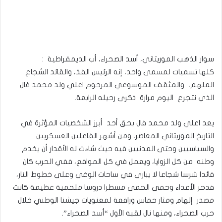
سوار الذهب الموريتاني، أسد الصحراء، أب الديمقراطية :
كلها تسميات لمسمى واحد، إنه الرئيس الفذ، والقائد الشجاع
الملهم، والمثقف الموسوعي المرحوم اعلي ولد محمد فال
الذي نتجرع اليوم مرارة ذكرى رحيله الرابعة.
يعد اعلي ولد محمد فال بحق أحد أبرز الشخصيات المؤثرة في
التاريخ الموريتاني المعاصر، ومن أشهر الفاعلين العسكريين
والسياسيين وحتى المدنيين فيه حيث شاءت له الأقدار أن يخدم
وطنه من كل الزوايا، ويعمل في كل المواقع، ففي الحرب كان
قائدا شرسا شجاعا لا يبارى في ساحات الوغى وعلى خطوط النار،
فدحر الأعداء وحمى الحمى مسطرا دروسا ملحمية عظيمة كانت
مصدر إلهام ومثار حماس ورافعة لمعنويات جيشنا الوطني خلال
حرب الصحراء، ومنها نال لقبه الأول “أسد الصحراء”.