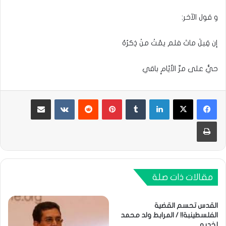
و قول الآخر:
إن قِيلَ ماتَ فلم يمُتْ منْ ذِكرُهُ
حيٌّ على مرِّ الأيّامٍ باقي
لينكدإن
بينتيريست
مشاركة عبر البريد
طباعة
مقالات ذات صلة
القدس تحسم القضية
الفلسطينبة!! / المرابط ولد محمد
لخديم