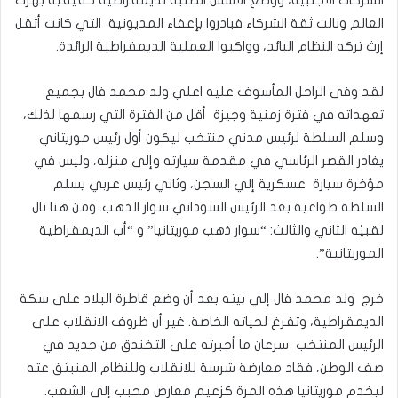
العالم ونالت ثقة الشركاء فبادروا بإعفاء المديونية التي كانت أثقل
إرث تركه النظام البائد، وواكبوا العملية الديمقراطية الرائدة.
لقد وفى الراحل المأسوف عليه اعلي ولد محمد فال بجميع
تعهداته في فترة زمنية وجيزة أقل من الفترة التي رسمها لذلك،
وسلم السلطة لرئيس مدني منتخب ليكون أول رئيس موريتاني
يغادر القصر الرئاسي في مقدمة سيارته وإلى منزله، وليس في
مؤخرة سيارة عسكرية إلي السجن، وثاني رئيس عربي يسلم
السلطة طواعية بعد الرئيس السوداني سوار الذهب. ومن هنا نال
لقبيْه الثاني والثالث: “سوار ذهب موريتانيا” و “أب الديمقراطية
الموريتانية”.
خرج ولد محمد فال إلي بيته بعد أن وضع قاطرة البلاد على سكة
الديمقراطية، وتفرغ لحياته الخاصة. غير أن ظروف الانقلاب على
الرئيس المنتخب سرعان ما أجبرته على التخندق من جديد في
صف الوطن، فقاد معارضة شرسة للانقلاب وللنظام المنبثق عته
ليخدم موريتانيا هذه المرة كزعيم معارض محبب إلى الشعب.