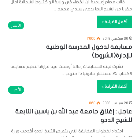
قالت مصادرإعلامية أن القضاء في ولاية انواكشوط الشمالية احال
مقربا من الشيخ الرضا يدعى سيدي محمد…
أكمل القراءة »
الأخبار
26 سبتمبر، 2018
1٬000
مسابقة لدخول المدرسة الوطنية
للإدارة(الشروط)
نشرت لجنة المسابقات إعلانا أوضحت فيه قرارها تنظيم مسابقة
لاكتتاب 25 مستشارا قانونيا 15 منهم…
أكمل القراءة »
الأخبار
26 سبتمبر، 2018
860
عاجل : إغلاق جامعة عبد الله بن ياسين التابعة
للشيخ الددو
امتداد لخطوات المضايقة التي يتعرض الشيخ الددو أقدمت وزارة