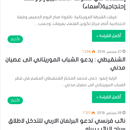
إحتجاجية(أسماء)
فرقت الشرطة الموريتانية بالقوة صباح اليوم الخميس وقفة
احتجاجية أمام مركز تكوين العلماء بعرفات، وحسب…
أكمل القراءة »
الأخبار
27 سبتمبر، 2018
1٬256
الشنقيطي : يدعو الشباب الموريتاني الى عصيان
مدني
الراية إنفو : دعى محمد المختار الشنقيطي المقيم في قطر
الشباب الموريتاني الى عصيان مدني…
أكمل القراءة »
الأخبار
26 سبتمبر، 2018
1٬127
نائب فرنسي تدعو البرلمان الاربي للتدخل لاطلاق
سراح النائب بيرام