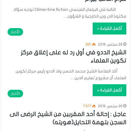
النائبة في البرلمان الفرنسي Clémentine Autain توجه سؤالا
مكتوبا الى وزير الخارجية و الشؤون…
أكمل القراءة »
الأخبار
26 سبتمبر، 2018
891
الشيخ الددو في أول رد له على إغلاق مركز
تكوين العلماء
أكد العلامة الشيخ محمد الحسن ولد الددو رئيس مركز تكوين
العلماء أن مشروع تعليم الدين…
أكمل القراءة »
الأخبار
26 سبتمبر، 2018
1٬577
عاجل : إحالة أحد المقربين من الشيخ الرضى الى
السجن بتهمة التحايل(هويته)