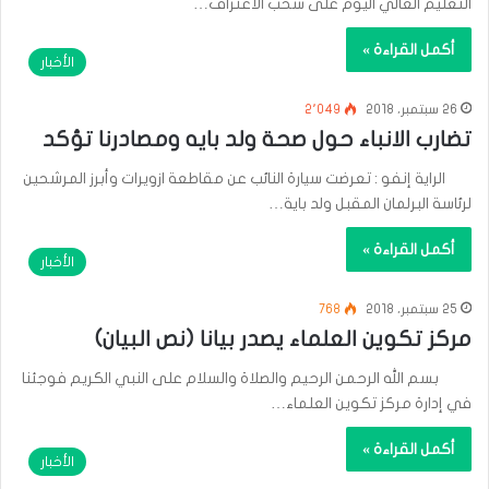
التعليم العالي اليوم على سحب الاعتراف…
أكمل القراءة »
الأخبار
26 سبتمبر، 2018
2٬049
تضارب الانباء حول صحة ولد بايه ومصادرنا تؤكد
الراية إنفو : تعرضت سيارة النائب عن مقاطعة ازويرات وأبرز المرشحين
لرئاسة البرلمان المقبل ولد باية…
أكمل القراءة »
الأخبار
25 سبتمبر، 2018
768
مركز تكوين العلماء يصدر بيانا (نص البيان)
بسم الله الرحمن الرحيم والصلاة والسلام على النبي الكريم فوجئنا
في إدارة مركز تكوين العلماء…
أكمل القراءة »
الأخبار