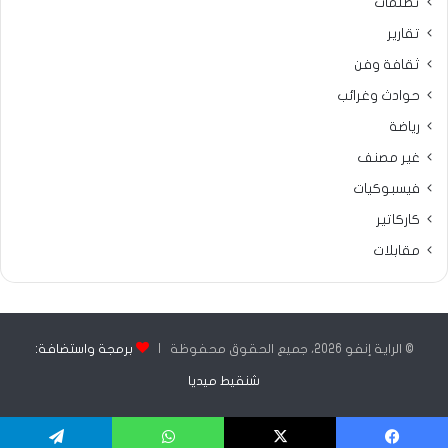
تظلمات
تقارير
ثقافة وفن
حوادث وغرائب
رياضة
غير مصنف
فيسبوكيات
كاركاتير
مقابلات
© الراية إنفو 2026، جميع الحقوق محفوظة |
برمجة واستضافة:
شنقيط ميديا