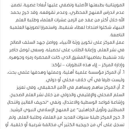
الموريتانية بطبعتها الأصلية وتضفي عليها أبعادا عصرية، تضمن
عدم اندراس المنهج المحظري، وعدم تقوقعه، وقد خرج بحمد
الله خلال أكثر من عقد من الزمن عشرات العلماء وطلبة العلم
النبهاء شكلوا امتدادا لعطاء شنقيط، واستمرارا لصورتها العلمية
الناصعة.
عمل المركز على تكوين ورثة الأنبياء، وواصل جهد السلف الصالح
في نشر العلم، وإعانة الطلاب على تحصيله، وسعى لوصل حاضر
بلاد شنقيط بماضيها المشرق الذي كانت المحضرة رمزه وجوهره.
وإدارة المركز – إزاء هذه التطورات – تؤكد:
1. أن المركز مؤسسة علمية أهلية، وعملها وهدفها علمي بحت،
وليست طرفا في أي خلاف محلي أو دولي.
2. أن المركز ساهم ويساهم في الأمن الحقيقي، وفي تعزيز
السلم المحلي والإقليمي والدولي من خلال نشر العلم الصحيح،
وإشاعة قواعد الوسطية والاعتدال، ونفي “تحريف الغالين وانتحال
المبطلين وتأويل الجاهلين” عن المنهج الإسلامي النبوي الرشيد.
3. خرج المركز طيلة سنوات العديد من العلماء وطلبة العلم، ولم
تسجل على أي من خريجيه الكثير أي مخالفة شرعية أو خلقية، أو