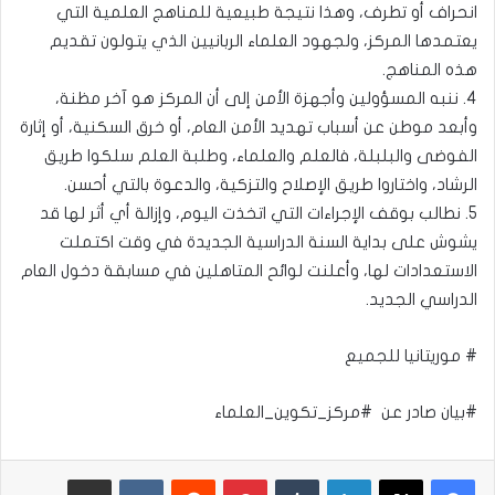
انحراف أو تطرف، وهذا نتيجة طبيعية للمناهج العلمية التي
يعتمدها المركز، ولجهود العلماء الربانيين الذي يتولون تقديم
هذه المناهج.
4. ننبه المسؤولين وأجهزة الأمن إلى أن المركز هو آخر مظنة،
وأبعد موطن عن أسباب تهديد الأمن العام، أو خرق السكنية، أو إثارة
الفوضى والبلبلة، فالعلم والعلماء، وطلبة العلم سلكوا طريق
الرشاد، واختاروا طريق الإصلاح والتزكية، والدعوة بالتي أحسن.
5. نطالب بوقف الإجراءات التي اتخذت اليوم، وإزالة أي أثر لها قد
يشوش على بداية السنة الدراسية الجديدة في وقت اكتملت
الاستعدادات لها، وأعلنت لوائح المتاهلين في مسابقة دخول العام
الدراسي الجديد.
# موريتانيا للجميع
#بيان صادر عن #مركز_تكوين_العلماء
لينكدإن
بينتيريست
مشاركة عبر البريد