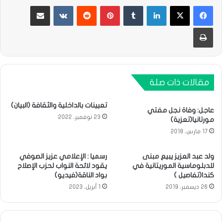
لينكدإن
بينتيريست
مشاركة عبر البريد
طباعة
مقالات ذات صلة
تعيينات بالداخلية والثقافة (البيان)
عاجل: وفاة نجل مفتي
23 نوفمبر، 2022
مورتانيا(تعزية)
17 مارس، 2018
ولد عبد العزيز يبيع مبنى
رسميا : الإعلامي عزيز الصوفي
للدبلوماسية الموريتانية في
يقود لائحة النواب لحزب الإصلاح
كندا(تفاصيل )
بواد الناقة(فيديو)
26 ديسمبر، 2019
1 أبريل، 2023