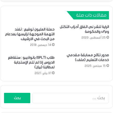
مقالات ذات صلة
الراية تنشر نص اتفاق أحزاب التكتل
حملة المليون توقيع : تفند
وufp والحكومة
التهمة الموجهة لرئيسها بعدعام
25 أغسطس، 2023
من البحث في الارشيف
14 ديسمبر، 2018
صدور نتائج مسابقة مقدمي
طلاب ISPLTI بانواذيبو : سنقاطع
خدمات التعليم (ملف)
الدروس إذا لم تتم الإستجابة
15 سبتمبر، 2025
لمطالبنا (بيان)
31 يناير، 2021
البحث
عن: