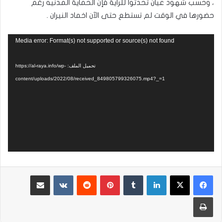
، وحسب شهود عيان تحدثوا للراية فإن الحماية المدنيه رغم
حضورها في الوقت لم تستطع حتى الآن اخماد النيران .
مشغل
Media error: Format(s) not supported or source(s) not found
الفيديو
تحميل الملف: https://al-raya.info/wp-
content/uploads/2022/08/received_849805799326075.mp4?_=1
لينكدإن
بينتيريست
مشاركة عبر البريد
طباعة