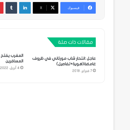
لينكدإن
فيسبوك
X
مقالات ذات صلة
المغرب يفتح م
عاجل :انتحار شاب مورتاني في ظروف
المسافرين
غامضة(هوية+تفاصيل)
4 أبريل، 2022
7 فبراير، 2018