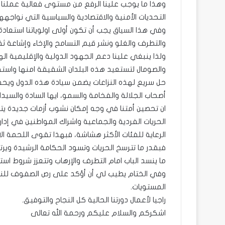
وهذا ما يوجب علينا الرفع من مستوى فعالية عملنا ا
التحديات الأمنية والاقتصادية والسياسية التي نواجهها
وفي هذا السياق يجب أن تكون أولى اولوياتنا استعادة
والتطرف والغلو ونشر قيم التسامح والإخاء وإشاعة ثقا
ولذا ينبغي علينا دعم الجهود الدولية والإقليمية ال
والصومال لتستعيد هذه البلدان الشقيقة امنها واستق
حل سريع لهذه النزاعات يضمن سيادة هذه الدول ويحف
أصحاب الجلالة والفخامة والسمو، ايها السادة والسيدا
ان تحصين أمتنا في وجه إمكان نشوب أزمات جديدة ي
الحريات الفردية والجماعية واشراك المواطنين في إدارة
الرعاية للفئات الأكثر هشاشة، فبهذا تقوى اللحمة الا
فبقدر ما تترسخ الحريات وتسود الحكامة الرشيدة وير
ما ينسد الباب امام التطرف والإرهاب وتتعزز شروط استتبا
وفي الختام يطيب لي أن أؤكد على رص الصفوف للنهوض
المستويات.
راجيا لأعمال دورتنا الحالية كل النجاح والتوفيق.
اشكركم والسلام عليكم ورحمة الله تعالى