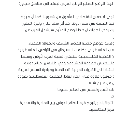
 لهذا الوضع الخطير الوطن العربي ليمتد الى مناطق مجاورة
وى الاندماج الاقتصادي المأمول من شعوبنا، كما أن هبوط
منية الصعبة في بعض دولنا، قد أثرا سلبا على وتيرة التطور
برت بعض الجهات ان هذا الوضع المتأزم سيشغل العرب عن
هرية كوضع مدينة القدس الشريف والجولان المحتل.
لشعب الفلسطيني وكثفت الاستيطان في الأراضي الفلسطينية
إن القضية الفلسطينية ستبقى قضية العرب الأولى وسيظل
لفلسطيني حقوقه المشروعة وفي طليعتها قيام دولته
دا الي القرارات الدولية ذات الصلة ومبادرة السلام العربية
هونا علاوة على الحل العادل للقضية الفلسطينية بعودة
ي من مزارع شبعا.
ب الأمن والسلم في العالم عموما.
ت،
اذبات ويتارجح فيه النظام الدولي بين الاحادية والتعددية
زيزا لمكاسبها.