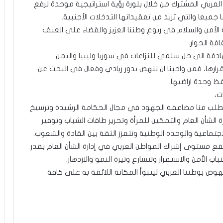
لعربي المشترك من خلال بلورة رؤية استراتيجية موحدة لرفع
 جميعا والتي تزيذ من تعقيداتها التدخلات الأجنبية.
 الأمن والسلام في ربوع وطننا العزيز والقضاء على العنف
فة الحوار.
هادفة الي حل سلمي للنزاعات في سوريا وليبيا واليمن
رارها، فمن واجبنا ان ننهص بدور ريادي وفعال في البحث عن
ظ وحدة اراضيها.
ت،
تطلب منا مضاعفة الجهود في مجال الحكامة الرشيدة وترسيخ
 الشأن العام والتمكين للمرأة وتحرير طاقات الشباب وتوفير
جتماعية والوحدة الوطنية وتتعزز الثقة بين القادة والشعوب.
تفع مستوى إشراك المواطن العربي في إدارة الشأن العام بقدر
ب الأمن والاستقرار وتتسارع وتيرة النمو والازدهار.
 بوطننا العربي ليتبوأ المكانة اللائقة به على كافة