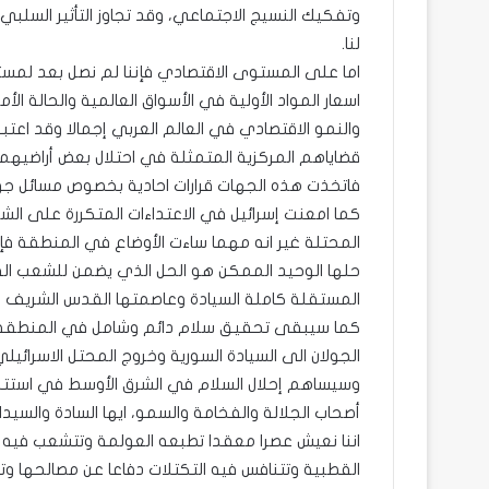
وتفكيك النسيج الاجتماعي، وقد تجاوز التأثير السلبي
لنا.
اما على المستوى الاقتصادي فإننا لم نصل بعد لمست
اسعار المواد الأولية في الأسواق العالمية والحالة الأ
والنمو الاقتصادي في العالم العربي إجمالا وقد اعت
قضاياهم المركزية المتمثلة في احتلال بعض أراضيهم.
فاتخذت هذه الجهات قرارات احادية بخصوص مسائل جو
كما امعنت إسرائيل في الاعتداءات المتكررة على ا
المحتلة غير انه مهما ساءت الأوضاع في المنطقة ف
حلها الوحيد الممكن هو الحل الذي يضمن للشعب ا
المستقلة كاملة السيادة وعاصمتها القدس الشريف استنا
كما سيبقى تحقيق سلام دائم وشامل في المنطقة مر
الجولان الى السيادة السورية وخروج المحتل الاسرائيل
وسيساهم إحلال السلام في الشرق الأوسط في استتبا
أصحاب الجلالة والفخامة والسمو، ايها السادة والسيدا
اننا نعيش عصرا معقدا تطبعه العولمة وتتشعب فيه التج
القطبية وتتنافس فيه التكتلات دفاعا عن مصالحها وتع