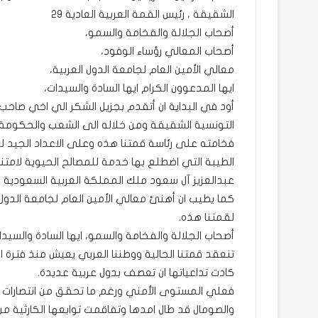
الشقيقة ، رئيس القمة العربية العادية ٢٩
أصحاب الجلالة والفخامة والسمو،
أصحاب المعالي رؤساء الوفود،
معالي الأمين العام لجامعة الدول العربية،
ايها المدعوون الكرام ايها السادة والسيدات،
أود في البداية ان أتقدم بجزيل الشكر الي اخي صاحب
التونسية الشقيقة ومن خلاله الى الشعب والحكومة ا
فخامته على رئاسة قمتنا هذه وعلى الاعداد الجيد لها،
الطيبة التي اضطلع بها خدمة للمصالح الحيوية لامتنا
عبدالعزيز آل سعود ملك المملكة العربية السعودية خلال رئاسته 
كما يطيب ان أهنئ معالي الأمين العام لجامعة الدول
لقمتنا هذه.
أصحاب الجلالة والفخامة والسمو، ايها السادة والسيدا
تنعقد قمتنا الحالية ووطننا العربي يعيش منذ فترة ا
كادت تداعياتها ان تعصف بدول عربية عديدة.
فعلي المستوى الأمني ورغم ما تحقق من انتصارات ميدا
والصومال قد طال امدها وتفاقمت توابعها الكارثية من