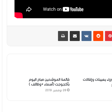
بينتيريست
مشاركة عبر البريد
طباعة
راء يعيينات وإقالات
قائمة الموشحين صباح اليوم
بأكجوجت (أسماء +وظائف )
28 نوفمبر، 2019