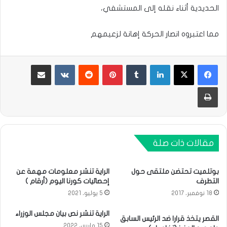
الحديدية أثناء نقله إلى المستشفي،
مما اعتبروه انصار الحركة إهانة لزعيمهم
لينكدإن
بينتيريست
مشاركة عبر البريد
طباعة
مقالات ذات صلة
بوتلميت تحتضن ملتقى حول
الراية تنشر معلومات مهمة عن
التطرف
إحصائيات كورنا اليوم (أرقام )
18 نوفمبر، 2017
5 يوليو، 2021
الراية تنشر نص بيان مجلس الوزراء
القصر يتخذ قرارا ضد الرئيس السابق
15 مارس، 2022