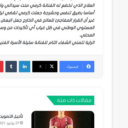
العلاج الذي تخضع له الفنانة كرمي منت سيداتي و
أساسا بضيق تنفس وحشرجة جعلت كرمي تقضي ليلة ا
غير أن القرار المفاجئ للعالج في الخارج جعل البع
المستوي الوطني في ظل غياب أي تأكيدات من وسط 
المحلي.
الراية تتمني الشفاء التام للفنانة سليلة الأسرة الف
لينكدإن
فيسبوك
X
مقالات ذات صلة
تأجيل التصويت
27 يوليو، 2021