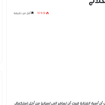
علاج
10٬619
أقل من دقيقة
أن أسرة الفنانة قررت أن تسافر الي إسبانيا من أجل إستكمال