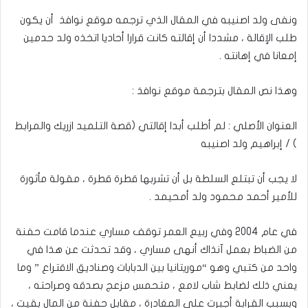
ونفى ولد اصنيبه في المقال الذي ترجمه موقع نوافذ أن يكون
طلب الإقالة ، مشددا أن إقالته كانت قرارا أحاديا اتخذه ولد حدمين
إمعانا في إهانته .
وهذا نص المقال بترجمة موقع نوافذ :
العنوان الأصلي : لم أطلب أبدا إقالتي (قصة التلميد ازريك والمرابط
) / إبراهيم ولد اصنيبه
لا يجب أن تبتلع السلطة بل أن تشربها قطرة قطرة ، مقولة مأثورة
للأمير أحمد محمود ولد أمحيمد .
في عام 2004 وفي ربيع العمر توقف مساري عندما قامت حفنة
من الضباط بعمل آنذاك أنهى مساري ، وقد تحدثت عن هذا في
واحد من كتبي وهو “موريتانيا بين الدبابات وصناديق الاقتراع ” وما
يعني ذلك لضابط شاب لامع ، متحمس مزعج بصدقه وصراحته ،
وبسبب القرابة أجبرت على المغادرة ، مقابل حفنة من المال بقيت ،