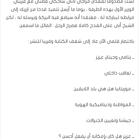
لست مصدوما لفقدان مزاجي لأني سأحكي قصتي مع قريبي
الوزير الأول بهذه الطرفة ، يوما ما أرسل تلميذ قدحا من ازريك إلى
مرابطه ليباركه له ، معتقدا أنه سيضع فيه البركة ويرسله له ، لكن
الشيخ أتى على القدح كاملا فصرخ الرجل : الفالل ما اسمعن
باختصار قلمي الآن عاد إلى شغف الكتابة وقريبا للنشر :
ــ يتامى وحيتان عزيز
ــ تعاقب داخلي
ــ موريتانيا هل هي بلد اللايقين
ــ المواطنة وديناميكية الهوية
ــ جيشنا وتعيين الجنرالات
ــ عزيز هل كان بإمكانه أن يفعل أحسن ؟