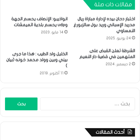
مقالات ذات صلة
اختبار دحان بيده لإدارة مباراة ريال
انواذيبو: الإنصاف يحسم الجهة
مدريد الإسباني وريد بول سالزبورغ
وudp يحسم بلدية اتميمشات
النمساوي
14 مايو، 2023
24 يونيو، 2025
الشرطة تعلن القبض على
الخليل ولد الطيب : هذا ما جرى
المتهمين في قضية دار النعيم
بيني وبين وولد محمد خونه (بيان
2 ديسمبر، 2024
)
11 أكتوبر، 2019
البحث
عن:
أحدث المقالات