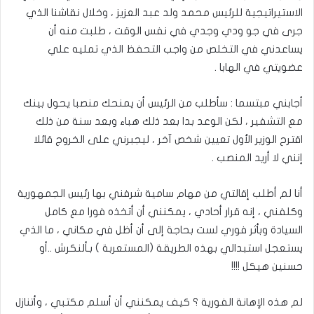
الاستيراتيجية للرئيس محمد ولد عبد العزيز ، وخلال نقاشنا الذي
جرى في جو ودي وجدي في نفس الوقت ، طلبت منه أن
يساعدني في التخلص من واجب التحفظ الذي تمليه علي
عضويتي في الهابا .
أجابني مبتسما : سأطلب من الرئيس أن يمنحك منصبا يحول بينك
مع التشفير ، لكن الوعد بدا بعد ذلك هباء وبعد سنة من ذلك
اقترح الوزير الأول تعيين شخص آخر ، ليجبرني على الخروج قائلا
إنني لا أريد المنصب .
أنا لم أطلب إقالتي من مهام سامية شرفني بها رئيس الجمهورية
وكلفني ، إنه قرار أحادي ، يمكنني أن أتخذه فورا مع كامل
السيادة وبأثر فوري لست بحاجة إلى أن أظل في مكاني ، ما الذي
يستعجل استبدالي بهذه الطريقة (المستعربة ) بـألنكرش ..أو
حسنين هيكل !!!!
لم هذه الإهانة الفورية ؟ كيف يمكنني أن أسلم مكتبي ، وأتنازل