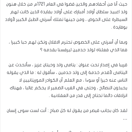
حيث أنا من أحفادهم والذين قضوا في العام 1721م من خلال هنون
ولد اعبيد سلطان أولاد أمبارك على أولاد بفايدة الذين كانت لهم
السيطرة على الحوض ، ومن حينها تملك أسرتي الطبل الكبير لأولاد
بوفايدة .
وبما أن أسرتي على الخصوص تحترم الاقلال وتكن لهم حبا كبيرا ،
فما الذي فعلناه لولد حدمين ليرفسنا بقدمه ؟
قريبا في إصدار تحت عنوان : يتامى ولد وحيتان عزيز ، سأتحدث عن
اليتامى لأقدم خدمة إلى ولد حدمين ، سأقول له : ما الذي يقوله
الناس عنه خيرا أو سوءا ، مع العلم أن الكوادر الموريتانيين لا
يحبذون النصائح ، وحتى في الغرب الضمير لا يحكم غالبا ، فهناك
انزلاقات دائما تحتاج إلى قدر من العقلانية .
لقد كان بجانب قيصر من يقول له كل صباح : أنت لست سوى إنسان
…