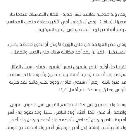
رفض ولد حدمين لعائلتنا ليس جديدا ، فخلال الثمانينات عندما كان
مديرا لــ(سافا ) ، رفض أن يتولى أخي الأكبر حمادة منصب المحاسب
، رغم أنه اختير لهذا المنصب في الإدارة المركزية .
وفي عصر العولمة كان على الوزارة الأولى أن تكون محاطة بخبراء
المستقبل ، لكن لن يجد أحد مكانته هناك حتى الذيب والحَمَل ..
تقريبا جل أولاد الناصر يشعرون نفس الشعور ، فعلى سبيل المثال
سيدي ولد أحمد ديه جد أحفاد ولد حدمين وأنا وحدنا لم نستفد
من فترة ثانية ، رغم أن سيدي هادئ ودود تمت إقالته بعد فترته
الأولى وعلق ببساطة : لم أفعل شيئا .
رسالة ولد حدمين إلى هذا المجتمع القبلي في الحوض الغربي
واضحة ، أنا على الأقل أمثل أولاد الناصر ، سليل والد يعود إلى أسر
أميرية ، ناصر وبهدل أجدادي ، أمحمد ولد أحمد وبهدل ولد أعمر
ولد اشبيشب ، إضافة إلى أمير إدوعيش أعمر ولد امحمد بن خونة ،