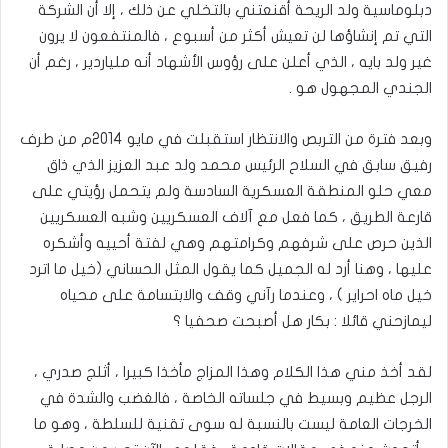
دبلوماسية ولد الريحة أقنعتني بالتخلي عن ذلك ، إلا أن الشركة
التي تم إنشاؤها لن تعيش أكثر من أسبوع ، فالمنتفعون لا يرون
غير ولد بايه ، الذي أعلن على رؤوس الأشهاد أنه ملياردير ، رغم أن
الجندي المجهول هو .
وبعد فترة من التربص والانتظار استقبلت في مايو 2014م من طرف
رفيق سابق في السلاح الرئيس محمد ولد عبد العزيز الذي ذاق
معي حلو المنطقة العسكرية السادسة ولم يتحمل رؤيتي على
قارعة الطريق ، كما فعل مع آلاف العسكريين وشبه العسكريين
الذين حرص على شرفهم وكرامتهم وهي لفتة أحييه وأشكره
عليها ، وهنا أرد له الجميل كما يقول المثل الحساني (خيل ما اترد
خيل ماه احراير ) ، وعندما رآني وقف والابتسامة على محياه
ليمازحني قائلا : بكار هل أصبحت صحفيا ؟
لقد أخذ مني هذا الكلام وهذا المزاج مأخذا كبيرا ، أثلج صدري ،
الرجل عظيم وبسيط في جلساته الخاصة ، فالغضب والشدة في
الخرجات العامة ليست بالنسبة له سوى تقنية للسلطة ، وهو ما