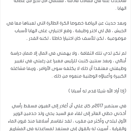
سأتحدث عنه في مقالات قادمة ، فقلمي الآن تحرر من عصابة
الهابا .
وبعد حديث عن الرياضة خصوصا الكرة الطائرة التي لعبناها معا في
الجيش ، قال لي اختر وظيفة ، وقع اختياري على الهابا لأسباب
موضوعية ، لكن للأسف كان اختيارا خاطئا ، لكنه القدر ..
لم تكن لدي تلك الثقافة ، ولا يهمني في المال إلا ضمان دراسة
أبنائي ، وبعد سنتين كتبت للرئيس معبرا عن رغبتي في تغيير
وظيفتي معتقدا أن ذلك لا يكلفه سوى الأوامر ، وربما مشاغله
الكبيرة وأعباؤه الوطنية منعوه من ذلك .
(إذا أراد الله شيئا قدم له أسبابا )
في سبتمبر 2017م كان علي أن أغادر إلى العيون مسقط رأسي
أخذني حظي العاثر إلى لقاء مع السيد يحي ولد حدمين الوزير
الأول لبلدي وأكثر من مقرب ، لقد تقاسم أسلافنا منذ قرون الماء
والقرابة ، أسريت له بالقول إني مستعد لمساعدته في المشاريع