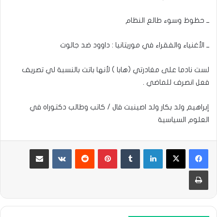
ــ حظوظ وسوء طالع النظام
ــ الأغنياء والفقراء في موريتانيا : داوود ضد جالوت
لست نادما على مغادرتي (هابا ) لأنها باتت بالنسبة لي تصريف
فعل انصرف للماضي .
إبراهيم ولد بكار ولد اصينبت فال / كاتب وطالب دكتوراه في
العلوم السياسية
لينكدإن
بينتيريست
مشاركة عبر البريد
طباعة