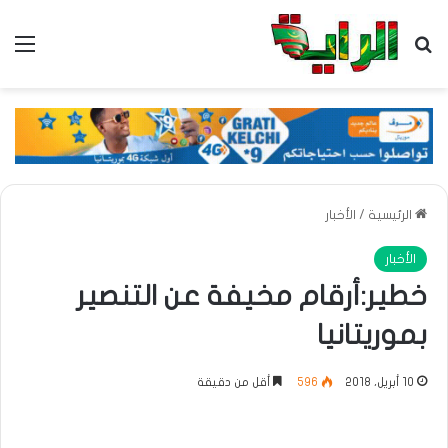
بحث عن
الق
الرئيسية
/
الأخبار
الأخبار
خطير:أرقام مخيفة عن التنصير
بموريتانيا
10 أبريل، 2018
596
أقل من دقيقة