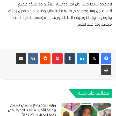
المحدد سلفا حيث كان أطر ووجهاء العگبة قد عبؤو جميع
المناضلين وشروحو لهم طريقة الإنتساب وضرورته مجددين بذالك
وقوفهم وراء التوجهات العليا للرىيس المؤسس للحزب السيد
محمد ولد عبد العزيز
لينكدإن
بينتيريست
مشاركة عبر البريد
طباعة
مقالات ذات صلة
وزارة التوجيه الإسلامي تسمح
بإعادة الأفرشة للمساجد وتبقي
بقية الإجراءات (وثيقة)