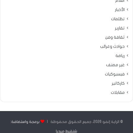
أقلام
الأخبار
تظلمات
تقارير
ثقافة وفن
حوادث وغرائب
رياضة
غير مصنف
فيسبوكيات
كاركاتير
مقابلات
© الراية إنفو 2026، جميع الحقوق محفوظة |
برمجة واستضافة:
شنقيط ميديا