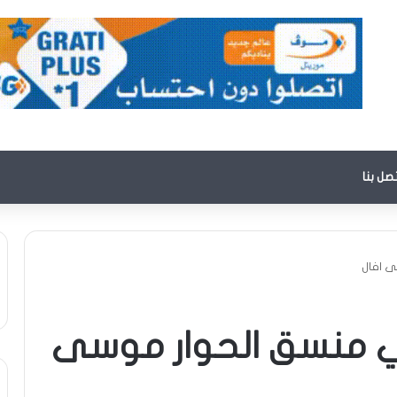
تصل بنا
 افال
 منسق الحوار موسى