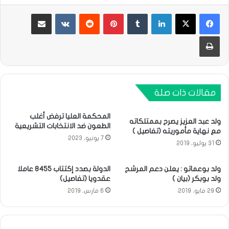
لينكدإن
بينتيريست
مشاركة عبر البريد
طباعة
مقالات ذات صلة
المحكمة العليا ترفض أغلب
ولد عبد العزيز يصرح بممتلكاته
الطعون ضد الانتخابات التشريعية
مع نهاية مأموريته (تفاصيل )
7 يونيو، 2023
31 يوليو، 2019
ولد بوعماتو : يعلن دعم المرشح
الدولة بصدد إكتتاب 8455 عاملا
ولد بوبكر (بيان )
عقدويا (تفاصيل)
29 مايو، 2019
6 مارس، 2019