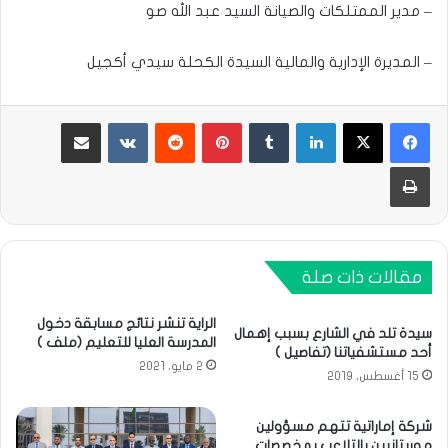
– مدير الممتلكات والصيانة السيد عبد الله صو
– المديرة الإدارية والمالية السيدة الكحلة سيدي أكجيل
لينكدإن
بينتيريست
مشاركة عبر البريد
طباعة
مقالات ذات صلة
الراية تنشر نتائج مسابقة دخول
سيدة تلد في الشارع بسبب إهمال
المدرسة العليا للتعليم (ملف )
أحد مستشفياتنا (تفاصيل )
2 مايو، 2021
15 أغسطس، 2019
شركة إماراتية تتهم مسؤولين
موريتانيين بالتلاعب بمخصصات