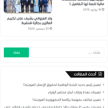
مالية تابعة لها (تفاصيل )
16 يوليو، 2019
ولد الغزواني يشرف على تكريم
الفائزين بجائزة شنقيط
25 ديسمبر، 2023
البحث
عن:
أحدث المقالات
تعيين رئيس جديد للجنة الوطنية لحقوق الإنسان (هويته)
تعيينات بعدة وزارات (بيان مجلس الوزراء
تعيين مكلف بمهمة برئاسة الجمهورية (هويته)
مشروع برابس-2 يشارك نتائح خارطة مقدمي خدمات العنف القائم على