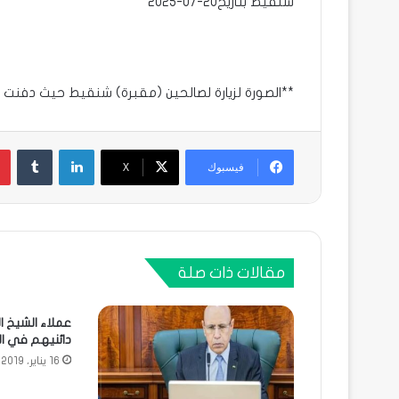
شنقيط بتاريخ20-07-2025
**الصورة لزيارة لصالحين (مقبرة) شنقيط حيث دفنت في
لينكدإن
فيسبوك
X
مقالات ذات صلة
عملاء الشيخ ا
دائنيهم في ا
16 يناير، 2019