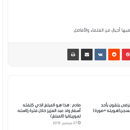
ها أجيال من العلماء والأفاضل.
بينتيريست
مشاركة عبر البريد
طباعة
لرضى يلقون بأحد
صادم : هذا هو المبلغ الذي كلفته
لسجن(هويته +صورة)
أسفار ولد عبد العزيز خلال فترة رئاسته
لموريتانيا (المبلغ)
27 سبتمبر، 2019