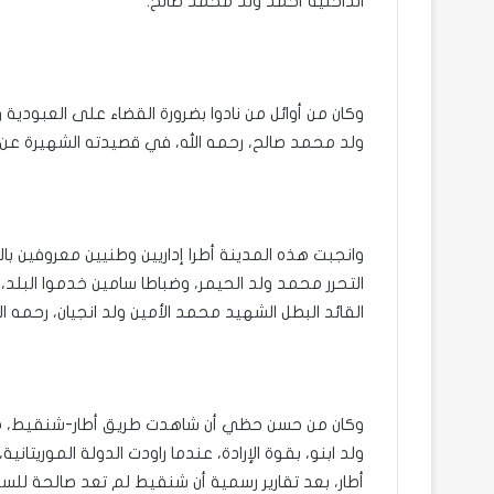
الداخلية أحمد ولد محمد صالح.
وكان من أوائل من نادوا بضرورة القضاء على العبودي
ولد محمد صالح، رحمه الله، في قصيدته الشهيرة عن 
وانجبت هذه المدينة أطرا إداريين وطنيين معروفين بال
التحرر محمد ولد الحيمر، وضباطا سامين خدموا البل
القائد البطل الشهيد محمد الأمين ولد انجيان، رحمه الل
وكان من حسن حظي أن شاهدت طريق أطار-شنقيط، هذا
ولد ابنو، بقوة الإرادة، عندما راودت الدولة الموري
أطار، بعد تقارير رسمية أن شنقيط لم تعد صالحة للسك