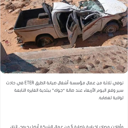
توفي ثلاثة من عمال مؤسسة أشغال صيانة الطرق ETER في حادث
سير وقع اليوم الأربعاء عند صالة “جوك” ببلدية الغايره التابعة
لولاية لعصابه.
وأفادت مصادر إخبارية بإصابة 5 من عمال الشركة أيضا بجروح، اثنان