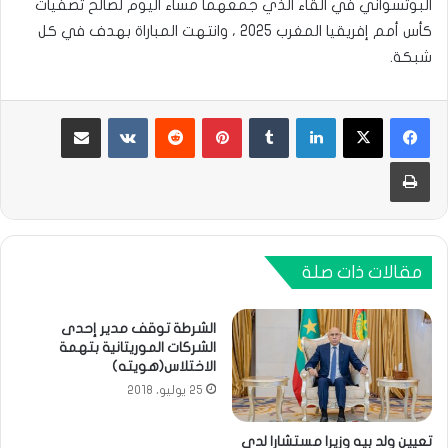
البوتسواني في القاء الذي جمعهما مساء اليوم لصالح تصفيات
كأس أمم إفريقيا المغرب 2025 ، وانتهت المباراة بهدف في كل
شبكة.
لينكدإن
بينتيريست
مشاركة عبر البريد
طباعة
مقالات ذات صلة
الشرطة توقف مدير إحدى
الشركات الموريتانية بتهمة
اﻻختلاس(هويته)
25 يوليو، 2018
تعيين ولد بيه وزيرا مستشارا لدى