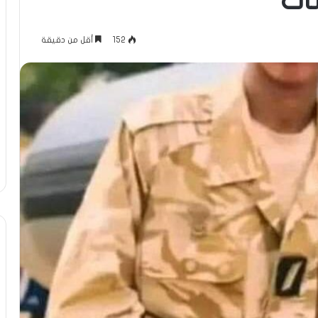
ات
152
أقل من دقيقة