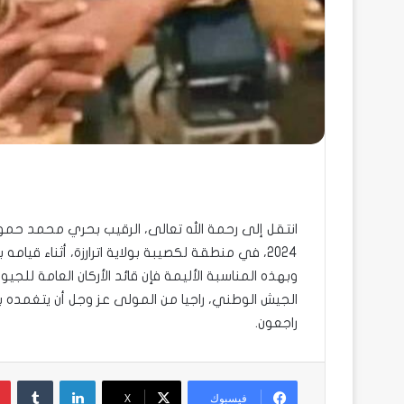
2024، في منطقة لكصيبة بولاية اترارزة، أثناء قيامه بواجب إنقاذ وإخلاء المتضررين من فيضان النهر.
وبهذه المناسبة الأليمة فإن قائد الأركان العامة للجي
الجيش الوطني، راجيا من المولى عز وجل أن يتغمده بواس
راجعون.
لينكدإن
فيسبوك
X