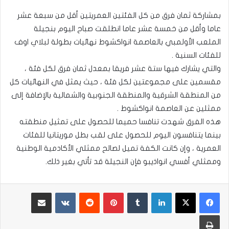
بمشاركة ثمان فرق من كل الفئتين العمريتين أقل من سبعة عشر
عاما وأقل من خمسة عشر عاما انطلقت صباح اليوم بنجيلة
الملعب الأولمبي بالعاصمة انواكشوط نهائيات بطولة لبلاي اوف
للفئات السنية .
والتي يشارك فيها ستة عشر فريقا بمعدل ثمان فرق لكل فئة ،
مقسمين على مجموعتين لكل فئة ، حيث يمثل في النهائيات كل
من المنطقة الشرقية والمنطقة الجنوبية والشمالية بالإضافة إلى
ممثلين عن العاصمة انواكشوط .
هذه الفرق شهدت تنافسا حميما للحصول على تمثيل منطقته
بينما يتنافسون اليوم للحصول على لقب بطل موريتانيا للفئات
العمرية ، وإن كانت الكفة تميل لصالح ممثلي الأكادمية الوطنية
وممثلي أفسي انواذيبو فإن النجيلة قد تأتي بغير ذلك.
لينكدإن
بينتيريست
مشاركة عبر البريد
طباعة