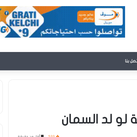
تصل بنا
 لو لد السمان
522
أقل من دقيقة