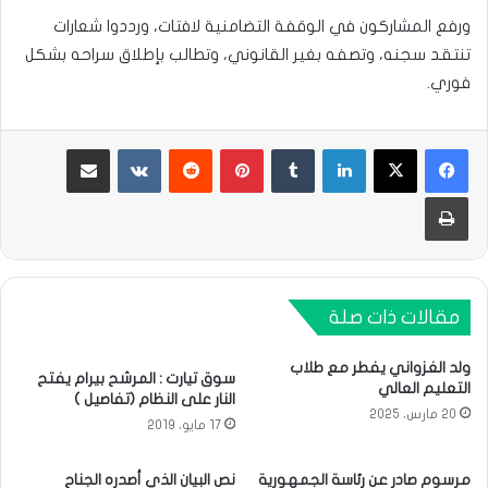
ورفع المشاركون في الوقفة التضامنية لافتات، ورددوا شعارات
تنتقد سجنه، وتصفه بغير القانوني، وتطالب بإطلاق سراحه بشكل
فوري.
لينكدإن
بينتيريست
مشاركة عبر البريد
طباعة
مقالات ذات صلة
ولد الغزواني يفطر مع طلاب
سوق تيارت : المرشح بيرام يفتح
التعليم العالي
النار على النظام (تفاصيل )
20 مارس، 2025
17 مايو، 2019
مرسوم صادر عن رئاسة الجمهورية
نص البيان الذي أصدره الجناح