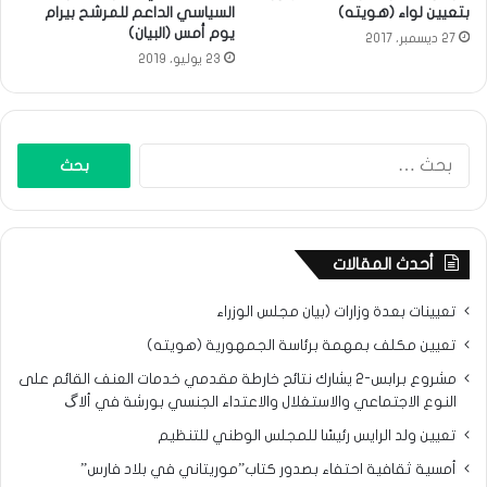
بتعيين لواء (هويته)
السياسي الداعم للمرشح بيرام
يوم أمس (البيان)
27 ديسمبر، 2017
23 يوليو، 2019
البحث
عن:
أحدث المقالات
تعيينات بعدة وزارات (بيان مجلس الوزراء
تعيين مكلف بمهمة برئاسة الجمهورية (هويته)
مشروع برابس-2 يشارك نتائح خارطة مقدمي خدمات العنف القائم على
النوع الاجتماعي والاستغلال والاعتداء الجنسي بورشة في ألاگ
تعيين ولد الرايس رئيسًا للمجلس الوطني للتنظيم
أمسية ثقافية احتفاء بصدور كتاب”موريتاني في بلاد فارس”