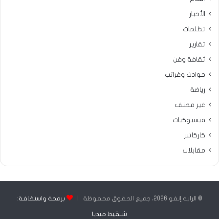
الأخبار
تظلمات
تقارير
ثقافة وفن
حوادث وغرائب
رياضة
غير مصنف
فيسبوكيات
كاركاتير
مقابلات
© الراية إنفو 2026، جميع الحقوق محفوظة |
برمجة واستضافة:
شنقيط ميديا