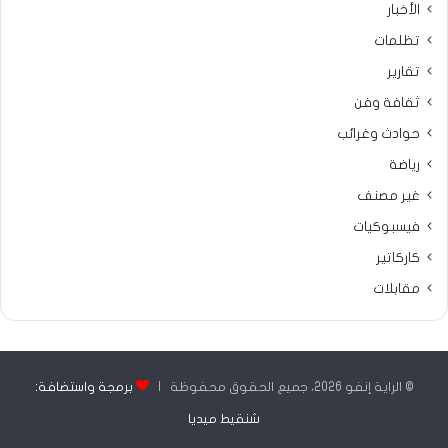
الأخبار
تظلمات
تقارير
ثقافة وفن
حوادث وغرائب
رياضة
غير مصنف
فيسبوكيات
كاركاتير
مقابلات
© الراية إنفو 2026، جميع الحقوق محفوظة |
برمجة واستضافة:
شنقيط ميديا