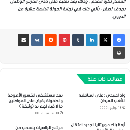
الممتاز لكرة القدم ، وذلك بعد تغلبه على نادي الحرس الوطني
بهدف لصفر ، يأتي ذلك في نهاية الجولة الرابعة عشرة من
الدوري.
لينكدإن
بينتيريست
مشاركة عبر البريد
طباعة
مقالات ذات صلة
ولد اعبيدي : على المناضلين
بعد مستشفى الكسور الأمومة
التأهب للميدان
والطفولة يفرض على المواطنين
ما لا قبل لهم به (وثيقة )
18 يوليو، 2022
10 سبتمبر، 2019
أزمة بنك موريتانيا الجديد:اعتقال
مرشح للرئاسيات ينسحب من