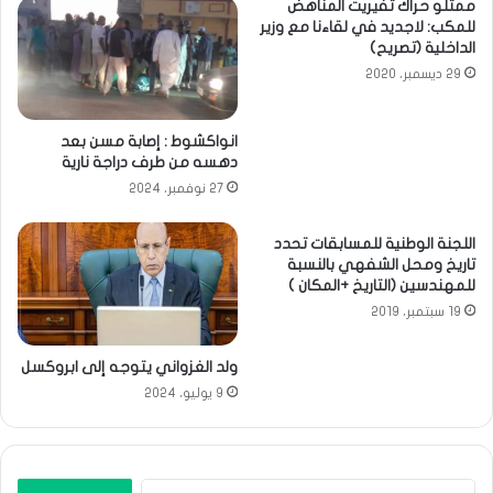
ممثلو حراك تفيريت المناهض
للمكب: لاجديد في لقاءنا مع وزير
الداخلية (تصريح)
29 ديسمبر، 2020
انواكشوط : إصابة مسن بعد
دهسه من طرف دراجة نارية
27 نوفمبر، 2024
اللجنة الوطنية للمسابقات تحدد
تاريخ ومحل الشفهي بالنسبة
للمهندسين (التاريخ +المكان )
19 سبتمبر، 2019
ولد الغزواني يتوجه إلى ابروكسل
9 يوليو، 2024
البحث