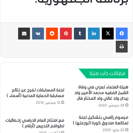
لينكدإن
بينتيريست
مشاركة عبر البريد
طباعة
مقالات ذات صلة
هيئة العلماء تعزي في وفاة
لجنة المسابقات تفرج عن نتائج
الشيخ الفقيه محمد الأمين ولد
مسابقة الحماية المدنية (أسماء )
زيدان ولد غالي ولد المختار فال
12 سبتمبر، 2019
26 ديسمبر، 2020
مرسوم رئاسي بتشكيل لجنة
مع افتتاح العام الدراسي إحصائيات
لمتالعة صندوق كورنا (توزعتها )
لطواقم التدريس (أرقام )
20 مايو، 2020