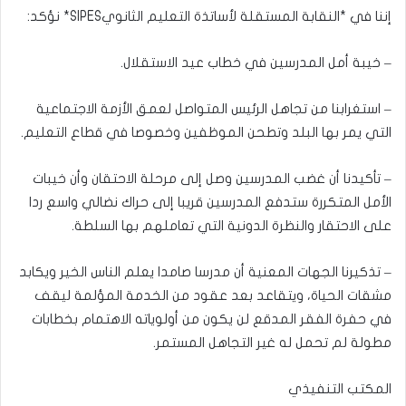
إننا في *النقابة المستقلة لأساتذة التعليم الثانويSIPES* نؤكد:
– خيبة أمل المدرسين في خطاب عيد الاستقلال.
– استغرابنا من تجاهل الرئيس المتواصل لعمق الأزمة الاجتماعية
التي يمر بها البلد وتطحن الموظفين وخصوصا في قطاع التعليم.
– تأكيدنا أن غضب المدرسين وصل إلى مرحلة الاحتقان وأن خيبات
الأمل المتكررة ستدفع المدرسين قريبا إلى حراك نضالي واسع ردا
على الاحتقار والنظرة الدونية التي تعاملهم بها السلطة.
– تذكيرنا الجهات المعنية أن مدرسا صامدا يعلم الناس الخير ويكابد
مشقات الحياة، ويتقاعد بعد عقود من الخدمة المؤلمة ليقف
في حفرة الفقر المدقع لن يكون من أولوياته الاهتمام بخطابات
مطولة لم تحمل له غير التجاهل المستمر.
المكتب التنفيذي